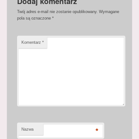
Dodaj komentarz
Twój adres e-mail nie zostanie opublikowany.
Wymagane
pola są oznaczone
*
Komentarz
*
Nazwa
*