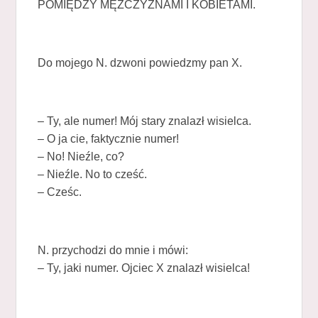
POMIĘDZY MĘŻCZYZNAMI I KOBIETAMI.
Do mojego N. dzwoni powiedzmy pan X.
– Ty, ale numer! Mój stary znalazł wisielca.
– O ja cie, faktycznie numer!
– No! Nieźle, co?
– Nieźle. No to cześć.
– Cześc.
N. przychodzi do mnie i mówi:
– Ty, jaki numer. Ojciec X znalazł wisielca!