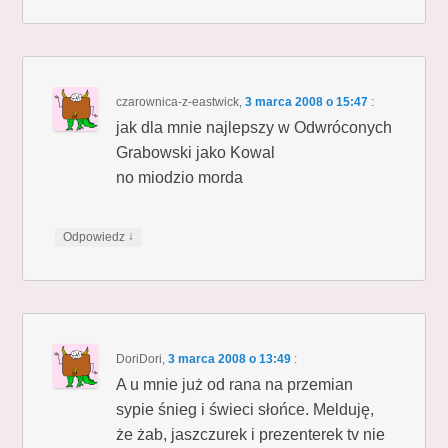
czarownica-z-eastwick
,
3 marca 2008 o 15:47
:
jak dla mnie najlepszy w Odwróconych
Grabowski jako Kowal
no miodzio morda
↓
Odpowiedz
DoriDori
,
3 marca 2008 o 13:49
:
A u mnie już od rana na przemian
sypie śnieg i świeci słońce. Melduję,
że żab, jaszczurek i prezenterek tv nie