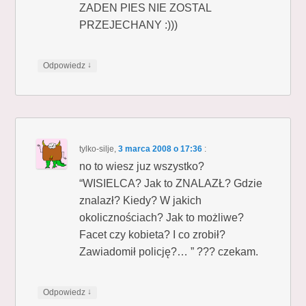
ZADEN PIES NIE ZOSTAL
PRZEJECHANY :)))
↓
Odpowiedz
tylko-silje
,
3 marca 2008 o 17:36
:
no to wiesz juz wszystko?
“WISIELCA? Jak to ZNALAZŁ? Gdzie
znalazł? Kiedy? W jakich
okolicznościach? Jak to możliwe?
Facet czy kobieta? I co zrobił?
Zawiadomił policję?… ” ??? czekam.
↓
Odpowiedz