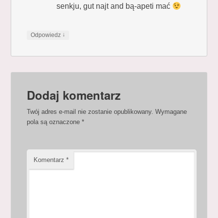
senkju, gut najt and bą-apeti mać
↓
Odpowiedz
Dodaj komentarz
Twój adres e-mail nie zostanie opublikowany.
Wymagane
pola są oznaczone
*
Komentarz
*