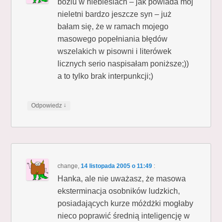
boziu w niebiesiach – jak powiada mój
nieletni bardzo jeszcze syn – już
bałam się, że w ramach mojego
masowego popełniania błędów
wszelakich w pisowni i literówek
licznych serio naspisałam poniższe;))
a to tylko brak interpunkcji;)
↓
Odpowiedz
change
,
14 listopada 2005 o 11:49
:
Hanka, ale nie uważasz, że masowa
eksterminacja osobników ludzkich,
posiadających kurze móżdżki mogłaby
nieco poprawić średnią inteligencję w