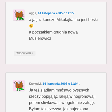
Agga
,
14 listopada 2005 o 11:15
:
a ja juz koncze Mikolajka..no jest boski
a poczatkiem grudnia nowa
Musierowicz
↓
Odpowiedz
Krokodyl
,
14 listopada 2005 o 11:04
:
Ja też zjadłam mnóstwo pysznych
rzeczy popijając rakiją winogronową i
potem śliwkową, i w ogóle nie żałuję.
Byłam tak trzeźwa, jak najedzona.