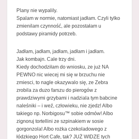
Plany nie wypalily.
Spalam w normie, natomiast jadłam. Czyli tylko
zmienilam czynność, ale pozostałam u
podstawy piramidy potrzeb.
Jadłam, jadłam, jadłam, jadłam i jadłam.
Jak kombajn. Cale trzy dni.
Kiedy dochodziłam do wniosku, ze już NA
PEWNO nic wiecej mi się w brzuchu nie
zmiesci, to nagle okazywalo się, ze Zebra
zrobila za duzo farszu do pierogów z
prawdziwymi grzybami i nadziala tym babcine
naleśniki – i weź, człowieku, nie zjedz! Albo
takiego np. Norbigosu™ sobie odmów! Albo
zignoruj tortellini ze szpinakiem w sosie
gorgonzola! Albo rożka czekoladowego z
łódzkiego Hort Cafe, tak? JUŻ WIDZE tych