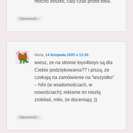
mocno zeszkli, caly czas przed toba.
↓
Odpowiedz
Marta
,
14 listopada 2005 o 13:30
:
wiesz, ze na stronie toys4boys są dla
Ciebie podziękowania?? i piszą, że
czekają na zamówienie na “wszystko”
– hihi (w wiadomościach, w
nowościach); reklame im niezłą
zrobiłaś, miło, że doceniają :))
↓
Odpowiedz