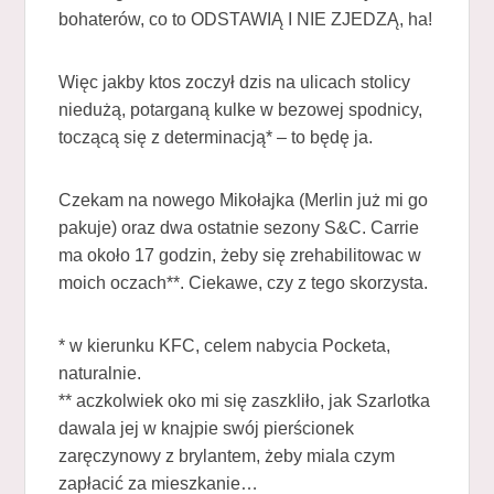
bohaterów, co to ODSTAWIĄ I NIE ZJEDZĄ, ha!
Więc jakby ktos zoczył dzis na ulicach stolicy
niedużą, potarganą kulke w bezowej spodnicy,
toczącą się z determinacją* – to będę ja.
Czekam na nowego Mikołajka (Merlin już mi go
pakuje) oraz dwa ostatnie sezony S&C. Carrie
ma około 17 godzin, żeby się zrehabilitowac w
moich oczach**. Ciekawe, czy z tego skorzysta.
* w kierunku KFC, celem nabycia Pocketa,
naturalnie.
** aczkolwiek oko mi się zaszkliło, jak Szarlotka
dawala jej w knajpie swój pierścionek
zaręczynowy z brylantem, żeby miala czym
zapłacić za mieszkanie…