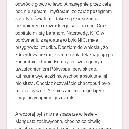
odwrócić głowy w lewo. A następnie przez całą
noc nie spałam i myślałam, że zaraz pożegnam
się z tym światem – takie są skutki żarcia
roztopionego gruzińskiego sera na noc. Oraz
odbijało mi się baranem. Naprawdę, KFC w
porównaniu z tą torturą to było NIC, mała
przygrywka, etiudka. Doszłam do wniosku, że
zdecydowanie moje serce i żołądek znajdują po
zachodniej stronie Europy, ze szczególnym
uwzględnieniem Półwyspu Iberyjskiego, i
kulinarne wycieczki na wschód absolutnie mi
nie służą. Chociaż oczywiście chaczapuri było
bardzo pyszne. Ale nie zamierzam go kijem
tknąć przynajmniej przez rok.
A wczoraj byliśmy na spacerze w lesie –
Mangusta zachwycona, chociaż co chwilę
chciała się w czymś tarzać, a ja jestem z siebie