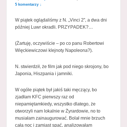
5 komentarzy ↓
W piątek oglądaliśmy z N. „Vinci 2”, a dwa dni
później Luwr okradli. PRZYPADEK?…
(Żartuję, oczywiście – po co panu Robertowi
Więckiewiczowi klejnoty Napoleona?).
N. stwierdził, że film jak pod niego skrojony, bo
Japonia, Hiszpania i jamniki.
W ogóle piątek był jakiś taki męczący, bo
zjadłam KFC pierwszy raz od
niepamiętamkiedy, wszystko dlatego, że
otworzyli nam lokalnie w Żyrardowie, no to
musiałam zainaugurować. Bolał mnie brzuch
całą noc i zamiast spać, analizowałam