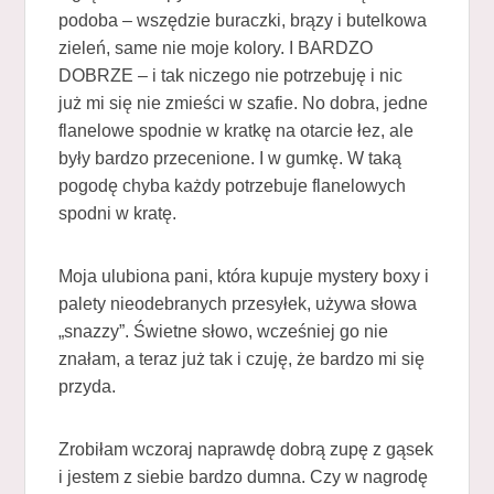
podoba – wszędzie buraczki, brązy i butelkowa
zieleń, same nie moje kolory. I BARDZO
DOBRZE – i tak niczego nie potrzebuję i nic
już mi się nie zmieści w szafie. No dobra, jedne
flanelowe spodnie w kratkę na otarcie łez, ale
były bardzo przecenione. I w gumkę. W taką
pogodę chyba każdy potrzebuje flanelowych
spodni w kratę.
Moja ulubiona pani, która kupuje mystery boxy i
palety nieodebranych przesyłek, używa słowa
„snazzy”. Świetne słowo, wcześniej go nie
znałam, a teraz już tak i czuję, że bardzo mi się
przyda.
Zrobiłam wczoraj naprawdę dobrą zupę z gąsek
i jestem z siebie bardzo dumna. Czy w nagrodę