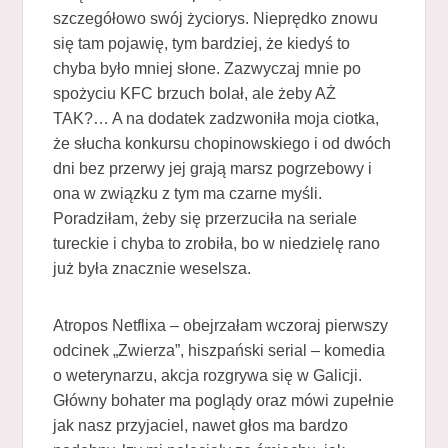
szczegółowo swój życiorys. Nieprędko znowu
się tam pojawię, tym bardziej, że kiedyś to
chyba było mniej słone. Zazwyczaj mnie po
spożyciu KFC brzuch bolał, ale żeby AŻ
TAK?… A na dodatek zadzwoniła moja ciotka,
że słucha konkursu chopinowskiego i od dwóch
dni bez przerwy jej grają marsz pogrzebowy i
ona w związku z tym ma czarne myśli.
Poradziłam, żeby się przerzuciła na seriale
tureckie i chyba to zrobiła, bo w niedzielę rano
już była znacznie weselsza.
Atropos Netflixa – obejrzałam wczoraj pierwszy
odcinek „Zwierza”, hiszpański serial – komedia
o weterynarzu, akcja rozgrywa się w Galicji.
Główny bohater ma poglądy oraz mówi zupełnie
jak nasz przyjaciel, nawet głos ma bardzo