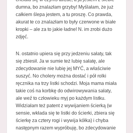
dumna, bo znalazłam grzyby! Myślałam, że już
całkiem ślepa jestem, a tu proszę. Co prawda,
akurat te co znalazłam to były czerwone w białe
kropki – ale za to jakie ładne! N. im zrobi dużo
zdjęć.
N. ostatnio upiera się przy jedzeniu sałaty, tak
się zbiesił. Ja w sumie też lubię sałatę, ale
zdecydowanie nie lubię jej MYĆ, a właściwie
suszyć. No cholery można dostać i pół rolki
ręcznika na trzy listki schodzi. Moja mama miała
takie coś na korbkę do odwirowywania sałaty,
ale weź to człowieku myj po każdym listku.
Widziałam też patent z wywijaniem ścierką (w
sensie, wkłada się te listki do ścierki, zbiera się
ścierkę za cztery rogi i wywija kółka) i chyba
następnym razem wypróbuję, bo zdecydowanie