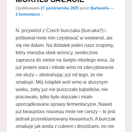
Opublikowano
27 października 2025
przez
Barbarella
—
2 komentarze ↓
N. przywiózł z Czech burczaka (burcaka?) i
próbował mnie nim częstować w weekend, ale
się nie dałam. Na dodatek jeden nasz znajomy,
który mieszka obok winnicy, serdecznie
zaprasza do siebie na święto młodego wina. Ja
już jestem stara i młode wino mi zdecydowanie
nie służy – abstrahując już od tego, że nie
smakuje. Mój żołądek woli wino w słusznym
wieku, żeby już nie puszczało bąbelków, nie
pracowało, tylko było dojrzałe i miało
uporządkowane sprawy fermentacyjne. Nawet
już beaujolais nouveau mnie nie cieszy – to jest
jednak przereklamowany kwasieluch. A burczak
smakuje jak woda z cukrem i drożdżami, no nie