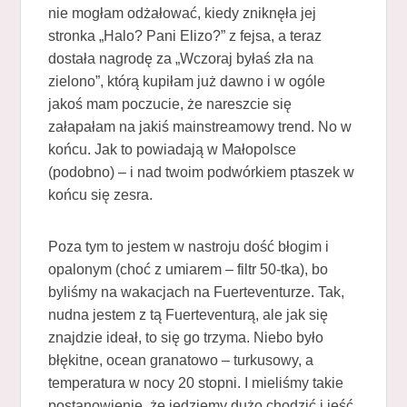
nie mogłam odżałować, kiedy zniknęła jej
stronka „Halo? Pani Elizo?” z fejsa, a teraz
dostała nagrodę za „Wczoraj byłaś zła na
zielono”, którą kupiłam już dawno i w ogóle
jakoś mam poczucie, że nareszcie się
załapałam na jakiś mainstreamowy trend. No w
końcu. Jak to powiadają w Małopolsce
(podobno) – i nad twoim podwórkiem ptaszek w
końcu się zesra.
Poza tym to jestem w nastroju dość błogim i
opalonym (choć z umiarem – filtr 50-tka), bo
byliśmy na wakacjach na Fuerteventurze. Tak,
nudna jestem z tą Fuerteventurą, ale jak się
znajdzie ideał, to się go trzyma. Niebo było
błękitne, ocean granatowo – turkusowy, a
temperatura w nocy 20 stopni. I mieliśmy takie
postanowienie, że jedziemy dużo chodzić i jeść