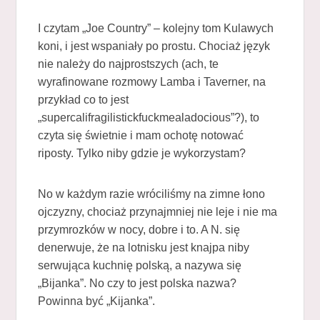
I czytam „Joe Country” – kolejny tom Kulawych
koni, i jest wspaniały po prostu. Chociaż język
nie należy do najprostszych (ach, te
wyrafinowane rozmowy Lamba i Taverner, na
przykład co to jest
„supercalifragilistickfuckmealadocious”?), to
czyta się świetnie i mam ochotę notować
riposty. Tylko niby gdzie je wykorzystam?
No w każdym razie wróciliśmy na zimne łono
ojczyzny, chociaż przynajmniej nie leje i nie ma
przymrozków w nocy, dobre i to. A N. się
denerwuje, że na lotnisku jest knajpa niby
serwująca kuchnię polską, a nazywa się
„Bijanka”. No czy to jest polska nazwa?
Powinna być „Kijanka”.