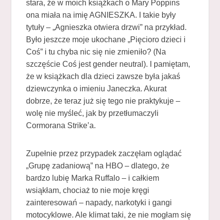
stara, że w moich książkach o Mary Poppins
ona miała na imię AGNIESZKA. I takie były
tytuły – „Agnieszka otwiera drzwi” na przykład.
Było jeszcze moje ukochane „Pięcioro dzieci i
Coś” i tu chyba nic się nie zmieniło? (Na
szczęście Coś jest gender neutral). I pamiętam,
że w książkach dla dzieci zawsze była jakaś
dziewczynka o imieniu Janeczka. Akurat
dobrze, że teraz już się tego nie praktykuje –
wolę nie myśleć, jak by przetłumaczyli
Cormorana Strike’a.
Zupełnie przez przypadek zaczęłam oglądać
„Grupę zadaniową” na HBO – dlatego, że
bardzo lubię Marka Ruffalo – i całkiem
wsiąkłam, chociaż to nie moje kręgi
zainteresowań – napady, narkotyki i gangi
motocyklowe. Ale klimat taki, że nie mogłam się