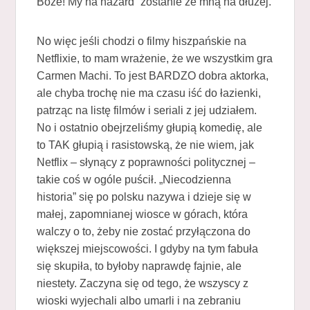
Boże! My na hazard” zostanie ze mną na dłużej.
No więc jeśli chodzi o filmy hiszpańskie na
Netflixie, to mam wrażenie, że we wszystkim gra
Carmen Machi. To jest BARDZO dobra aktorka,
ale chyba trochę nie ma czasu iść do łazienki,
patrząc na listę filmów i seriali z jej udziałem.
No i ostatnio obejrzeliśmy głupią komedię, ale
to TAK głupią i rasistowską, że nie wiem, jak
Netflix – słynący z poprawności politycznej –
takie coś w ogóle puścił. „Niecodzienna
historia” się po polsku nazywa i dzieje się w
małej, zapomnianej wiosce w górach, która
walczy o to, żeby nie zostać przyłączona do
większej miejscowości. I gdyby na tym fabuła
się skupiła, to byłoby naprawdę fajnie, ale
niestety. Zaczyna się od tego, że wszyscy z
wioski wyjechali albo umarli i na zebraniu