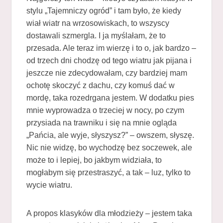
stylu „Tajemniczy ogród” i tam było, że kiedy
wiał wiatr na wrzosowiskach, to wszyscy
dostawali szmergla. I ja myślałam, że to
przesada. Ale teraz im wierzę i to o, jak bardzo –
od trzech dni chodzę od tego wiatru jak pijana i
jeszcze nie zdecydowałam, czy bardziej mam
ochotę skoczyć z dachu, czy komuś dać w
mordę, taka rozedrgana jestem. W dodatku pies
mnie wyprowadza o trzeciej w nocy, po czym
przysiada na trawniku i się na mnie ogląda
„Pańcia, ale wyje, słyszysz?” – owszem, słyszę.
Nic nie widzę, bo wychodzę bez soczewek, ale
może to i lepiej, bo jakbym widziała, to
mogłabym się przestraszyć, a tak – luz, tylko to
wycie wiatru.
A propos klasyków dla młodzieży – jestem taka