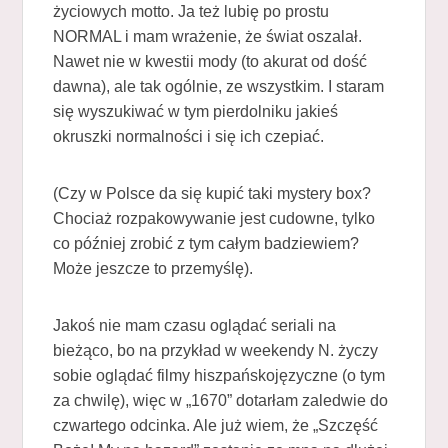
życiowych motto. Ja też lubię po prostu
NORMAL i mam wrażenie, że świat oszalał.
Nawet nie w kwestii mody (to akurat od dość
dawna), ale tak ogólnie, ze wszystkim. I staram
się wyszukiwać w tym pierdolniku jakieś
okruszki normalności i się ich czepiać.
(Czy w Polsce da się kupić taki mystery box?
Chociaż rozpakowywanie jest cudowne, tylko
co później zrobić z tym całym badziewiem?
Może jeszcze to przemyślę).
Jakoś nie mam czasu oglądać seriali na
bieżąco, bo na przykład w weekendy N. życzy
sobie oglądać filmy hiszpańskojęzyczne (o tym
za chwilę), więc w „1670” dotarłam zaledwie do
czwartego odcinka. Ale już wiem, że „Szczęść