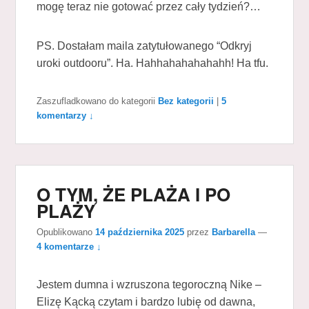
mogę teraz nie gotować przez cały tydzień?…
PS. Dostałam maila zatytułowanego “Odkryj
uroki outdooru”. Ha. Hahhahahahahahh! Ha tfu.
Zaszufladkowano do kategorii
Bez kategorii
|
5
komentarzy ↓
O TYM, ŻE PLAŻA I PO
PLAŻY
Opublikowano
14 października 2025
przez
Barbarella
—
4 komentarze ↓
Jestem dumna i wzruszona tegoroczną Nike –
Elizę Kącką czytam i bardzo lubię od dawna,