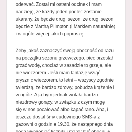
oderwać. Został mi ostatni odcinek i mam
nadzieję, że każdy jeden podlec zostanie
ukarany, że będzie drugi sezon, że drugi sezon
będzie z Marthą Plimpton (i Markiem naturalnie)
i w ogóle więcej takich poproszę.
Żeby jakoś zaznaczyć swoją obecność od razu
na początku sezonu grzewczego, piec przestał
grzać wodę, chociaż w zasadzie to grzeje, ale
nie wieczorem. Jeśli mam fantazję wziąć
prysznic wieczorem, to letni – wszyscy zgodnie
twierdzą, że bardzo zdrowy, pobudza krążenie i
w ogóle. A ja bym jednak wolała bardzo
niezdrowy gorący, w związku z czym mogę
się w nos pocałować albo kąpać rano. Aha, i
jeszcze dostaliśmy cudownego SMS-a z
gazowni o godzinie 19.30, że następnego dnia
będą wymieniać liczniki i mamy być obecni w