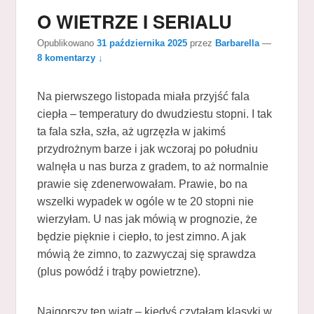
O WIETRZE I SERIALU
Opublikowano
31 października 2025
przez
Barbarella
—
8 komentarzy ↓
Na pierwszego listopada miała przyjść fala
ciepła – temperatury do dwudziestu stopni. I tak
ta fala szła, szła, aż ugrzęzła w jakimś
przydrożnym barze i jak wczoraj po południu
walnęła u nas burza z gradem, to aż normalnie
prawie się zdenerwowałam. Prawie, bo na
wszelki wypadek w ogóle w te 20 stopni nie
wierzyłam. U nas jak mówią w prognozie, że
będzie pięknie i ciepło, to jest zimno. A jak
mówią że zimno, to zazwyczaj się sprawdza
(plus powódź i trąby powietrzne).
Najgorszy ten wiatr – kiedyś czytałam klasyki w