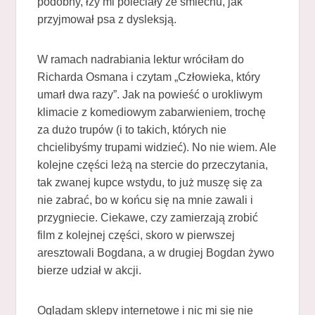
podobny, łzy mi poleciały ze śmiechu, jak
przyjmował psa z dysleksją.
W ramach nadrabiania lektur wróciłam do
Richarda Osmana i czytam „Człowieka, który
umarł dwa razy”. Jak na powieść o urokliwym
klimacie z komediowym zabarwieniem, trochę
za dużo trupów (i to takich, których nie
chcielibyśmy trupami widzieć). No nie wiem. Ale
kolejne części leżą na stercie do przeczytania,
tak zwanej kupce wstydu, to już muszę się za
nie zabrać, bo w końcu się na mnie zawali i
przygniecie. Ciekawe, czy zamierzają zrobić
film z kolejnej części, skoro w pierwszej
aresztowali Bogdana, a w drugiej Bogdan żywo
bierze udział w akcji.
Oglądam sklepy internetowe i nic mi się nie