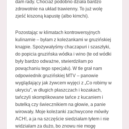
dam rady. Chociaż podobno działa bardzo
zdrowotnie na układ trawienny. To już wolę
zjeść kiszoną kapustę (albo kimchi).
Pozostając w klimatach kontrowersyjnych
kulinarnie – byłam z koleżankami w gruzińskiej
knajpie. Spożywałyśmy chaczapuri i szaszłyki,
do popicia gruzińska wódka i wino (te od wódki
były bardzo odważne, stwierdziłam po
powąchaniu tego specjału). W tle grał nam
odpowiednik gruzińskiej MTV – panowie
wyglądający jak żywcem wyjęci z „Co robimy w
ukryciu”, w długich płaszczach i kozakach,
tańczyli skomplikowane tańce z kucaniem i
butelką czy świecznikiem na głowie, a panie
wirowały. Moje koleżanki zachwycone mówiły
ACH!, a ja na szczęście siedziałam tyłem i nie
widziałam za dużo, bo znowu nie mogę