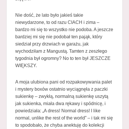
Nie dość, że lato było jakieś takie
niewydarzone, to od razu CIACH i zima –
bardzo mi się to wszystko nie podoba. A jeszcze
bardziej mi się nie podobał ten pająk, który
siedział przy drzwiach w garażu, jak
wychodziłam z Mangustą. Tamten z zeszłego
tygodnia był ogromny? No to ten był JESZCZE
WIĘKSZY.
A moja ulubiona pani od rozpakowywania palet
i mystery boxów ostatnio wyciągnęła z paczki
sukienkę – zwykłą, normalną sukienkę uszytą
jak sukienka, miała dwa rękawy i spódnicę, i
powiedziała: „A dress! Normal dress! I like
normal, unlike the rest of the world” – i tak mi się
to spodobało, że chyba anektuję do kolekcji