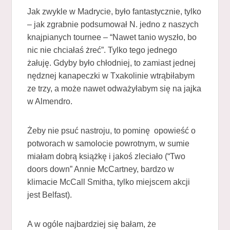
Jak zwykle w Madrycie, było fantastycznie, tylko
– jak zgrabnie podsumował N. jedno z naszych
knajpianych tournee – “Nawet tanio wyszło, bo
nic nie chciałaś żreć”. Tylko tego jednego
żałuję. Gdyby było chłodniej, to zamiast jednej
nędznej kanapeczki w Txakolinie wtrąbiłabym
ze trzy, a może nawet odważyłabym się na jajka
w Almendro.
Żeby nie psuć nastroju, to pominę opowieść o
potworach w samolocie powrotnym, w sumie
miałam dobrą książkę i jakoś zleciało (“Two
doors down” Annie McCartney, bardzo w
klimacie McCall Smitha, tylko miejscem akcji
jest Belfast).
A w ogóle najbardziej się bałam, że