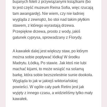
bujanych foteli z przywiązanymi książkami (bo
to jest część muzeum Reina Sofia, więc rzucają
tam awangardę). Nie wiem, czy nie ładniej
wygląda z zewnątrz, bo stoi nad takim płytkim
stawem, z którego wyrastają drzewa.
Przepiękne drzewa, prosto z wody, jakiś
gatunek cyprysa, sprowadzany z Florydy.
A kawałek dalej jest większy staw, po którym
można sobie popływać łódką! W środku
Madrytu. Łódką. Po stawie. Jak ktoś nie lubi
machać kijami, to może wsiąść na solarną
barkę, która sobie bezszelestnie sunie dookoła.
Wygląda to jak w jakiejś wiktoriańskiej
powieści. W ogóle cały park Retiro jest jak
wyjęty z innego czasu, a widzieliśmy tylko mały
kawałek.