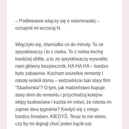
– Podlewanie włączy się o osiemnastej –
oznajmił mi wczoraj N.
Włączyło się, równiutko co do minuty. To ze
spryskiwaczy i to z nieba. To z nieba trochę
bardziej obfite, a to ze spryskiwaczy wywaliło
nam główny bezpiecznik. HA HA HA – bardzo
było zabawnie. Kocham wszelkie remonty i
roboty wokół domu – widzieliście taki stary film
“Skarbonka”? O tym, jak małżeństwo kupuje
stary dom do remontu i przychodzą kolejne
ekipy budowlane i każda im mówi, że robota im
zajmie dwa tygodnie? Kiedyś się z niego
bardzo śmiałam. KIEDYŚ. Teraz to nie wiem,
czy by mi drgnął choć jeden kącik ust.