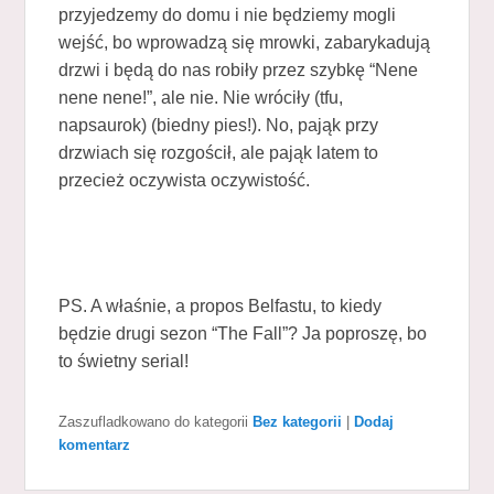
przyjedzemy do domu i nie będziemy mogli
wejść, bo wprowadzą się mrowki, zabarykadują
drzwi i będą do nas robiły przez szybkę “Nene
nene nene!”, ale nie. Nie wróciły (tfu,
napsaurok) (biedny pies!). No, pająk przy
drzwiach się rozgościł, ale pająk latem to
przecież oczywista oczywistość.
PS. A właśnie, a propos Belfastu, to kiedy
będzie drugi sezon “The Fall”? Ja poproszę, bo
to świetny serial!
Zaszufladkowano do kategorii
Bez kategorii
|
Dodaj
komentarz