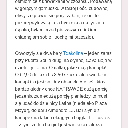
ośmiornicę z krewetkami w czosnku. Podawaną
w gorącym garnuszku w takiej ilości cudownej
oliwy, że prawie się poryczałam, że oni to
później wylewają, a ja bym miała na tydzień
(spoko, byłam przed pierwszym drinkiem,
chlapnęłam sobie i trochę mi przeszło).
Otworzyły się dwa bary
Txakolina
– jeden zaraz
przy Puerta Sol, a drugi na słynnej Cava Baja w
dzielnicy Latina. Omatko, jakie mają kanapki!…
Od 2,90 do jakichś 3,50 sztuka, ale dwie takie
kanapki to jest solidny obiadek. Ale jeśli ktoś
bardzo głodny chce NAPRAWDE dużą porcję
jedzenia za niedużą porcję pieniędzy, to musi
się udać do dzielnicy Latina (niedaleko Plaza
Mayor), do baru Almendro 13. Bar słynie z
kanapek na takich okrągłych bajglach – roscos
– z tym, że ten bajgiel jest wielkości talerza,