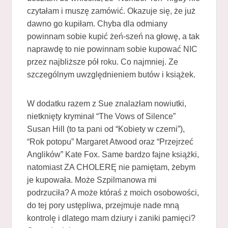
czytałam i muszę zamówić. Okazuje się, że już
dawno go kupiłam. Chyba dla odmiany
powinnam sobie kupić żeń-szeń na głowę, a tak
naprawdę to nie powinnam sobie kupować NIC
przez najbliższe pół roku. Co najmniej. Ze
szczególnym uwzględnieniem butów i książek.
W dodatku razem z Sue znalazłam nowiutki,
nietknięty kryminał “The Vows of Silence”
Susan Hill (to ta pani od “Kobiety w czerni”),
“Rok potopu” Margaret Atwood oraz “Przejrzeć
Anglików” Kate Fox. Same bardzo fajne książki,
natomiast ZA CHOLERĘ nie pamiętam, żebym
je kupowała. Może Szpilmanowa mi
podrzuciła? A może któraś z moich osobowości,
do tej pory ustępliwa, przejmuje nade mną
kontrolę i dlatego mam dziury i zaniki pamięci?