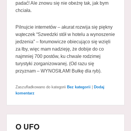
padać! Ale znowu się nie obeżrę tak, jak bym
chciała.
Pilnujcie internetów – akurat rozwija się piękny
wąteczek “Szwedzki stół w hotelu a wynoszenie
jedzenia” – forumowicze obiecująco się wzięli
za łby, więc mam nadzieję, że dobije do co
najmniej 700 postów, ku chwale rodzimej
turystyki zorganizowanej. (Od razu się
przyznam – WYNOSIŁAM! Bułkę dla ryb).
Zaszufladkowano do kategorii
Bez kategorii
|
Dodaj
komentarz
O UFO