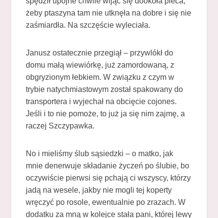
spędził upojne chwile wijąc się dookoła pieca,
żeby ptaszyna tam nie utknęła na dobre i się nie
zaśmiardła. Na szczęście wyleciała.
Janusz ostatecznie przegiął – przywlókł do
domu małą wiewiórkę, już zamordowaną, z
obgryzionym łebkiem. W związku z czym w
trybie natychmiastowym został spakowany do
transportera i wyjechał na obcięcie cojones.
Jeśli i to nie pomoże, to już ja się nim zajmę, a
raczej Szczypawka.
No i mieliśmy ślub sąsiedzki – o matko, jak
mnie denerwuje składanie życzeń po ślubie, bo
oczywiście pierwsi się pchają ci wszyscy, którzy
jadą na wesele, jakby nie mogli tej koperty
wręczyć po rosole, ewentualnie po zrazach. W
dodatku za mną w kolejce stała pani, której lewy