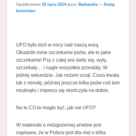
Opublikowano
22 lipca 2014
przez
Barbarella
—
Dodaj
komentarz
UFO było dziś w nocy nad naszą wsią.
Obudziło mnie szczekanie psów, ale to jakie
szczekanie! Psy z całej wsi darły się, wyły,
szczekały… i nagle wszystkie przestały. W
jednej sekundzie. Jak nożem uciął. Cisza trwała
tak z minutę, później jeszcze kilka psów coś tam
mruknęło i impreza się skończyła na dobre.
No to CO to mogło być, jak nie UFO?
W materiale o mózgożernej amebie jest
napisane, że w Polsce jest dla niej o kilka