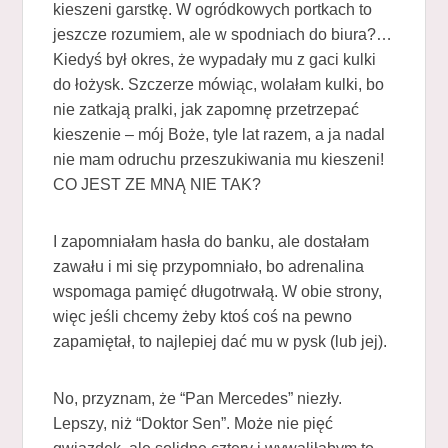
kieszeni garstkę. W ogródkowych portkach to
jeszcze rozumiem, ale w spodniach do biura?…
Kiedyś był okres, że wypadały mu z gaci kulki
do łożysk. Szczerze mówiąc, wolałam kulki, bo
nie zatkają pralki, jak zapomnę przetrzepać
kieszenie – mój Boże, tyle lat razem, a ja nadal
nie mam odruchu przeszukiwania mu kieszeni!
CO JEST ZE MNĄ NIE TAK?
I zapomniałam hasła do banku, ale dostałam
zawału i mi się przypomniało, bo adrenalina
wspomaga pamięć długotrwałą. W obie strony,
więc jeśli chcemy żeby ktoś coś na pewno
zapamiętał, to najlepiej dać mu w pysk (lub jej).
No, przyznam, że “Pan Mercedes” niezły.
Lepszy, niż “Doktor Sen”. Może nie pięć