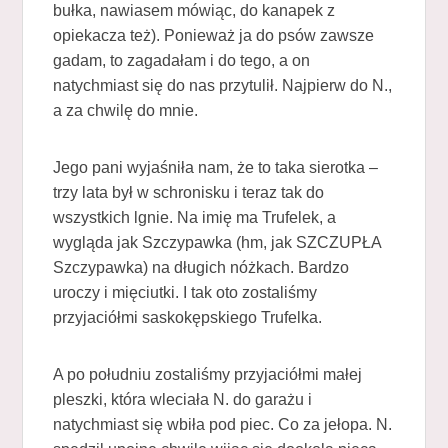
bułka, nawiasem mówiąc, do kanapek z
opiekacza też). Ponieważ ja do psów zawsze
gadam, to zagadałam i do tego, a on
natychmiast się do nas przytulił. Najpierw do N.,
a za chwilę do mnie.
Jego pani wyjaśniła nam, że to taka sierotka –
trzy lata był w schronisku i teraz tak do
wszystkich lgnie. Na imię ma Trufelek, a
wygląda jak Szczypawka (hm, jak SZCZUPŁA
Szczypawka) na długich nóżkach. Bardzo
uroczy i mięciutki. I tak oto zostaliśmy
przyjaciółmi saskokępskiego Trufelka.
A po południu zostaliśmy przyjaciółmi małej
pleszki, która wleciała N. do garażu i
natychmiast się wbiła pod piec. Co za jełopa. N.