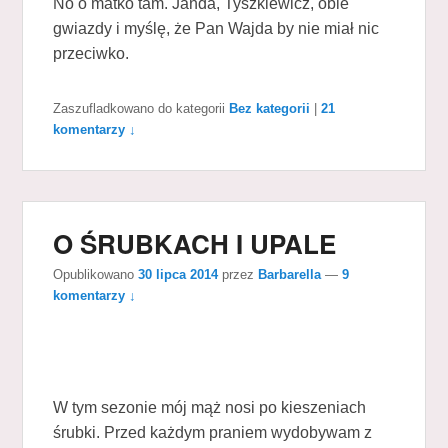
No o matko tam. Janda, Tyszkiewicz, obie
gwiazdy i myślę, że Pan Wajda by nie miał nic
przeciwko.
Zaszufladkowano do kategorii
Bez kategorii
|
21
komentarzy ↓
O ŚRUBKACH I UPALE
Opublikowano
30 lipca 2014
przez
Barbarella
—
9
komentarzy ↓
W tym sezonie mój mąż nosi po kieszeniach
śrubki. Przed każdym praniem wydobywam z