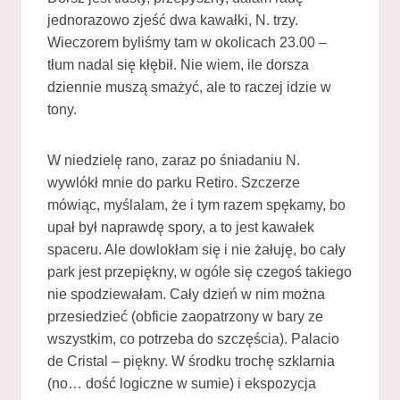
jednorazowo zjeść dwa kawałki, N. trzy.
Wieczorem byliśmy tam w okolicach 23.00 –
tłum nadal się kłębił. Nie wiem, ile dorsza
dziennie muszą smażyć, ale to raczej idzie w
tony.
W niedzielę rano, zaraz po śniadaniu N.
wywlókł mnie do parku Retiro. Szczerze
mówiąc, myślalam, że i tym razem spękamy, bo
upał był naprawdę spory, a to jest kawałek
spaceru. Ale dowlokłam się i nie żałuję, bo cały
park jest przepiękny, w ogóle się czegoś takiego
nie spodziewałam. Cały dzień w nim można
przesiedzieć (obficie zaopatrzony w bary ze
wszystkim, co potrzeba do szczęścia). Palacio
de Cristal – piękny. W środku trochę szklarnia
(no… dość logiczne w sumie) i ekspozycja