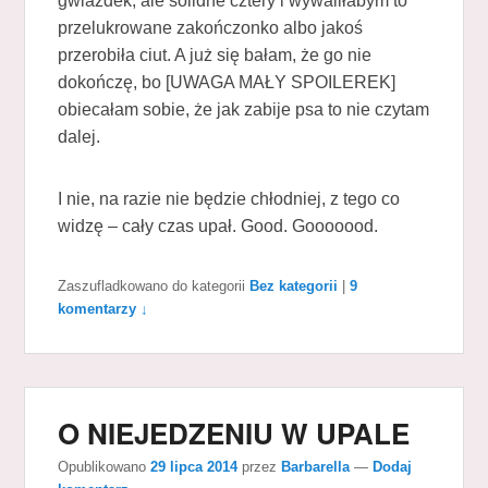
gwiazdek, ale solidne cztery i wywaliłabym to
przelukrowane zakończonko albo jakoś
przerobiła ciut. A już się bałam, że go nie
dokończę, bo [UWAGA MAŁY SPOILEREK]
obiecałam sobie, że jak zabije psa to nie czytam
dalej.
I nie, na razie nie będzie chłodniej, z tego co
widzę – cały czas upał. Good. Gooooood.
Zaszufladkowano do kategorii
Bez kategorii
|
9
komentarzy ↓
O NIEJEDZENIU W UPALE
Opublikowano
29 lipca 2014
przez
Barbarella
—
Dodaj