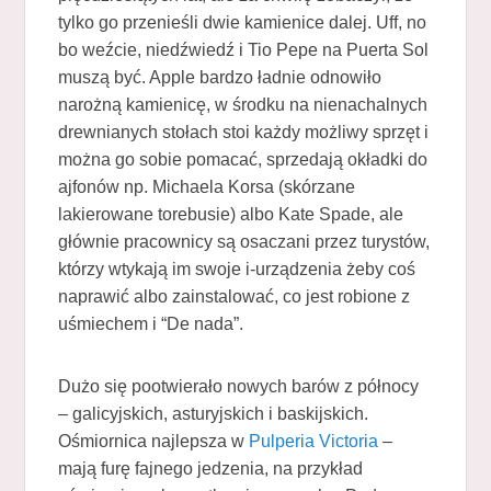
tylko go przenieśli dwie kamienice dalej. Uff, no
bo weźcie, niedźwiedź i Tio Pepe na Puerta Sol
muszą być. Apple bardzo ładnie odnowiło
narożną kamienicę, w środku na nienachalnych
drewnianych stołach stoi każdy możliwy sprzęt i
można go sobie pomacać, sprzedają okładki do
ajfonów np. Michaela Korsa (skórzane
lakierowane torebusie) albo Kate Spade, ale
głównie pracownicy są osaczani przez turystów,
którzy wtykają im swoje i-urządzenia żeby coś
naprawić albo zainstalować, co jest robione z
uśmiechem i “De nada”.
Dużo się pootwierało nowych barów z północy
– galicyjskich, asturyjskich i baskijskich.
Ośmiornica najlepsza w
Pulperia Victoria
–
mają furę fajnego jedzenia, na przykład