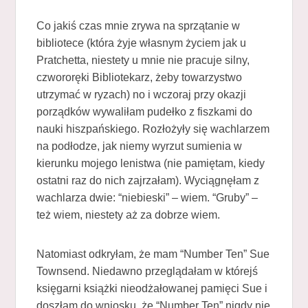
Co jakiś czas mnie zrywa na sprzątanie w
bibliotece (która żyje własnym życiem jak u
Pratchetta, niestety u mnie nie pracuje silny,
czwororęki Bibliotekarz, żeby towarzystwo
utrzymać w ryzach) no i wczoraj przy okazji
porządków wywaliłam pudełko z fiszkami do
nauki hiszpańskiego. Rozłożyły się wachlarzem
na podłodze, jak niemy wyrzut sumienia w
kierunku mojego lenistwa (nie pamiętam, kiedy
ostatni raz do nich zajrzałam). Wyciągnęłam z
wachlarza dwie: “niebieski” – wiem. “Gruby” –
też wiem, niestety aż za dobrze wiem.
Natomiast odkryłam, że mam “Number Ten” Sue
Townsend. Niedawno przeglądałam w którejś
księgarni książki nieodżałowanej pamięci Sue i
doszłam do wniosku, że “Number Ten” nigdy nie