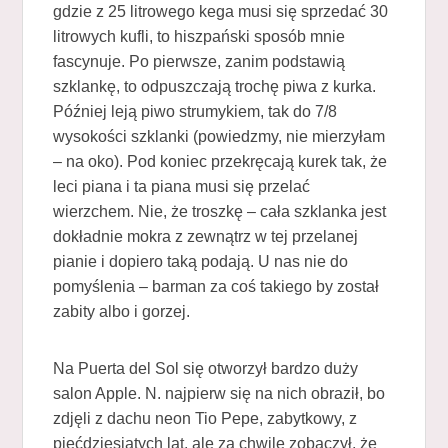
gdzie z 25 litrowego kega musi się sprzedać 30
litrowych kufli, to hiszpański sposób mnie
fascynuje. Po pierwsze, zanim podstawią
szklankę, to odpuszczają trochę piwa z kurka.
Później leją piwo strumykiem, tak do 7/8
wysokości szklanki (powiedzmy, nie mierzyłam
– na oko). Pod koniec przekręcają kurek tak, że
leci piana i ta piana musi się przelać
wierzchem. Nie, że troszkę – cała szklanka jest
dokładnie mokra z zewnątrz w tej przelanej
pianie i dopiero taką podają. U nas nie do
pomyślenia – barman za coś takiego by został
zabity albo i gorzej.
Na Puerta del Sol się otworzył bardzo duży
salon Apple. N. najpierw się na nich obraził, bo
zdjęli z dachu neon Tio Pepe, zabytkowy, z
pięćdziesiątych lat, ale za chwilę zobaczył, że