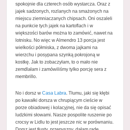
spokojnie dla czterech osób wystarcza. Oraz z
jajek sadzonych, rozlanych na smażonych na
miejscu ziemniaczanych chipsach. Oni oszaleli
na punkcie tych jajek na kartoflach i w
większości barów można to zamówić, nawet na
lotnisku. No więc w Almendro 13 porcja jest
wielkości półmiska, z dwoma jajkami na
wierzchu i posypana szynką pokrojoną w
kostkę. Jak to zobaczyłam, to o mało nie
zemdlałam i zamówiliśmy tylko porcję sera z
membrillo.
No i dorsz w
Casa Labra
. Tłumu, jaki się kłębi
po kawałki dorsza w chrupiącym cieście w
porze obiadowej i kolacyjnej, nie da się opisać
ludzkimi słowami. Nasze pospolite ruszenie po
crocsy w Lidlu to jest jeszcze nic w porównaniu.
Dorsz jest tłusty, przepyszny, dałam radę