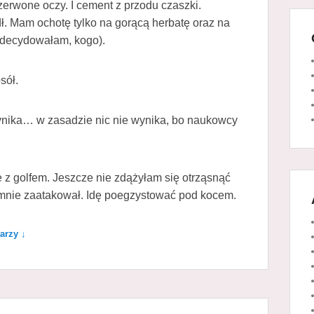
zerwone oczy. I cement z przodu czaszki.
dł. Mam ochotę tylko na gorącą herbatę oraz na
 zdecydowałam, kogo).
sół.
wynika… w zasadzie nic nie wynika, bo naukowcy
 z golfem. Jeszcze nie zdążyłam się otrząsnąć
 mnie zaatakował. Idę poegzystować pod kocem.
arzy ↓