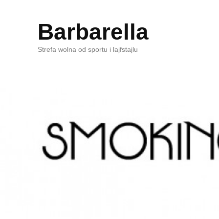
Barbarella
Strefa wolna od sportu i lajfstajlu