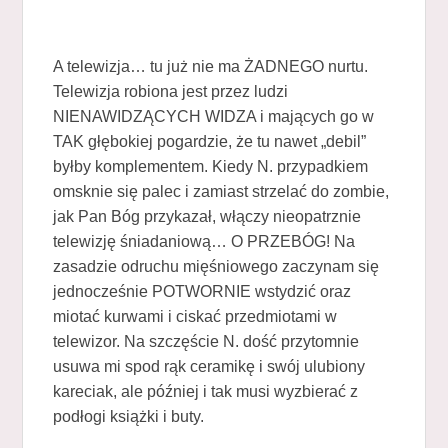
A telewizja… tu już nie ma ŻADNEGO nurtu.
Telewizja robiona jest przez ludzi
NIENAWIDZĄCYCH WIDZA i mających go w
TAK głębokiej pogardzie, że tu nawet „debil”
byłby komplementem. Kiedy N. przypadkiem
omsknie się palec i zamiast strzelać do zombie,
jak Pan Bóg przykazał, włączy nieopatrznie
telewizję śniadaniową… O PRZEBÓG! Na
zasadzie odruchu mięśniowego zaczynam się
jednocześnie POTWORNIE wstydzić oraz
miotać kurwami i ciskać przedmiotami w
telewizor. Na szczęście N. dość przytomnie
usuwa mi spod rąk ceramikę i swój ulubiony
kareciak, ale później i tak musi wyzbierać z
podłogi książki i buty.