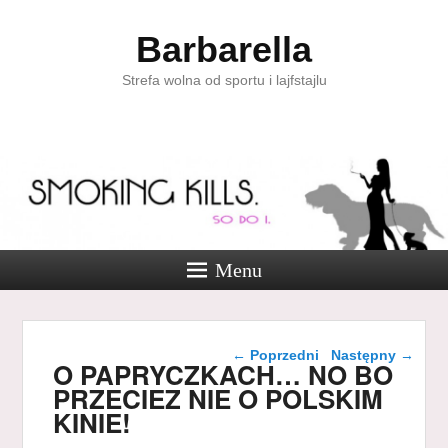
Barbarella
Strefa wolna od sportu i lajfstajlu
Menu
Nawigacja wpisu
←
Poprzedni
Następny
→
O PAPRYCZKACH… NO BO
PRZECIEZ NIE O POLSKIM
KINIE!