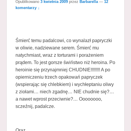
Opublikowano
3 kwietnia 2009
przez
Barbarella
—
12
komentarzy ↓
Śmierć temu padalcowi, co wynalazł papryczki
w oliwie, nadziewane serem. Śmierć mu
natychmiast, wraz z torturami i porażeniem
prądem. To jest gorsze świństwo niż heroina. Po
heroinie się przynajmniej CHUDNIE!!!!!!!! A po
opierniczeniu trzech opakowań papryczek
(wspierając się chlebkiem) i wychłeptaniu oliwy
z ziołami… niech zgadnę… NIE chudnie się?…
a nawet wprost przeciwnie?… Oooooooo,
sczeźnij, padalcze.
Oraz…