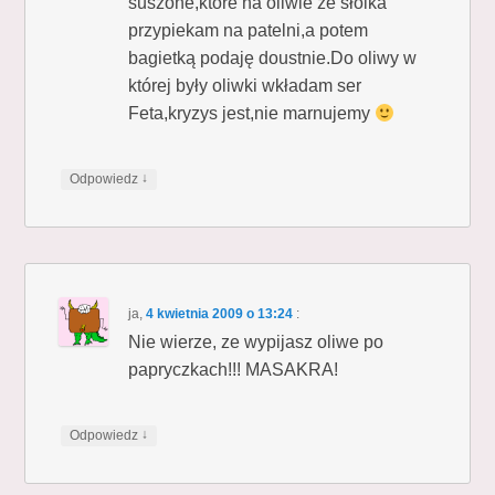
suszone,które na oliwie ze słoika
przypiekam na patelni,a potem
bagietką podaję doustnie.Do oliwy w
której były oliwki wkładam ser
Feta,kryzys jest,nie marnujemy
↓
Odpowiedz
ja
,
4 kwietnia 2009 o 13:24
:
Nie wierze, ze wypijasz oliwe po
papryczkach!!! MASAKRA!
↓
Odpowiedz