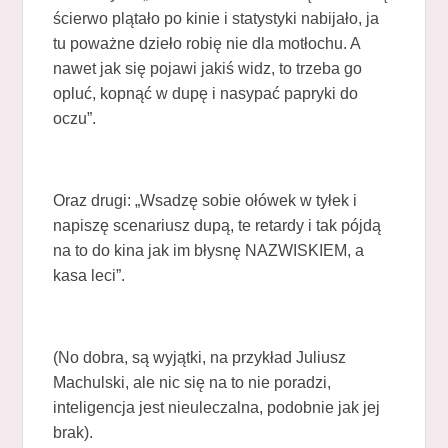
ścierwo plątało po kinie i statystyki nabijało, ja
tu poważne dzieło robię nie dla motłochu. A
nawet jak się pojawi jakiś widz, to trzeba go
opluć, kopnąć w dupę i nasypać papryki do
oczu”.
Oraz drugi: „Wsadzę sobie ołówek w tyłek i
napiszę scenariusz dupą, te retardy i tak pójdą
na to do kina jak im błysnę NAZWISKIEM, a
kasa leci”.
(No dobra, są wyjątki, na przykład Juliusz
Machulski, ale nic się na to nie poradzi,
inteligencja jest nieuleczalna, podobnie jak jej
brak).