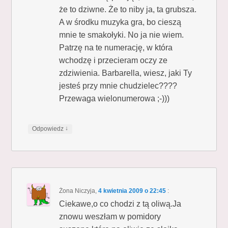
że to dziwne. Że to niby ja, ta grubsza.
A w środku muzyka gra, bo cieszą
mnie te smakołyki. No ja nie wiem.
Patrzę na te numerację, w która
wchodzę i przecieram oczy ze
zdziwienia. Barbarella, wiesz, jaki Ty
jesteś przy mnie chudzielec????
Przewaga wielonumerowa ;-)))
↓
Odpowiedz
Żona Niczyja
,
4 kwietnia 2009 o 22:45
:
Ciekawe,o co chodzi z tą oliwą.Ja
znowu weszłam w pomidory