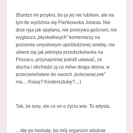
(Bardzo mi przykro, bo ja jej nie lubiłam, ale na
tym tle wyróżnia się Pieńkowska Jolanta. Nie
drze ryja jak opętana, nie przerywa gościom, nie
wygłasza „błyskotliwych” komentarzy na
poziomie umysłowym upośledzonej ameby, nie
ubiera się jak jebnięta przedszkolanka na
Prozacu, przynajmniej potrafi udawać, że
słucha i obchodzi ją co mówi druga strona, w
przeciwieństwie do swoich „koleżaneczek”
ma… Klasę? Kindersztubę?…)
Tak, że sory, ale co on o życiu wie. To artysta.
…Idę po herbatę, bo mój organizm właśnie