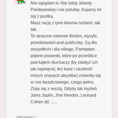
Nie oglądam tv. Nie lubię Jolanty
Pieńkowskiej i nie polubię. Kojarzy mi
się z pustką.
Masz rację z tymi dwoma nurtami, tak,
tak.
To straszne robienie filmóm, myzyki,
przedstawień pod publiczkę. Są dla
wszystkich i dla nikogo. Pamiętam
piękne piosenki, które po przeróbce
pod kątem słuchaczy (by zdobyć ich
jak najwięcej, też kase i zazdrość
innych znanych atrystów) zmieniły się
w cos bezpłciowego, czego pełno.
Zlały się z resztą. Gdyby tak myśleli
Janis Joplin, Jimi Hendrix, Leonard
Cohen itd. …..
↓
Odpowiedz