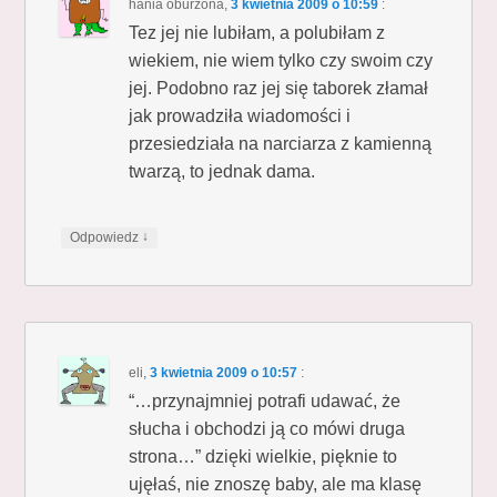
hania oburzona
,
3 kwietnia 2009 o 10:59
:
Tez jej nie lubiłam, a polubiłam z
wiekiem, nie wiem tylko czy swoim czy
jej. Podobno raz jej się taborek złamał
jak prowadziła wiadomości i
przesiedziała na narciarza z kamienną
twarzą, to jednak dama.
↓
Odpowiedz
eli
,
3 kwietnia 2009 o 10:57
:
“…przynajmniej potrafi udawać, że
słucha i obchodzi ją co mówi druga
strona…” dzięki wielkie, pięknie to
ujęłaś, nie znoszę baby, ale ma klasę