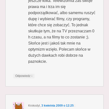
jeszcze kilka. Telewizornia zaś swoje
prawa ma i trza im się
podporządkować, albo samemu ruszyć
dupę i wybierać filmy, czy programy,
które chce się zobaczyć. To jednak
skutkuje tym, że na TV przeznaczam 0
h czasu, a na filmy to co zostanie ;).
Słońce jest i jakoś tak mnie na
optymizm wzięło. Polecam słońce w
dużych dawkach robi dobrze na
paznokcie.
↓
Odpowiedz
Krokodyl
,
3 kwietnia 2009 o 12:25
: