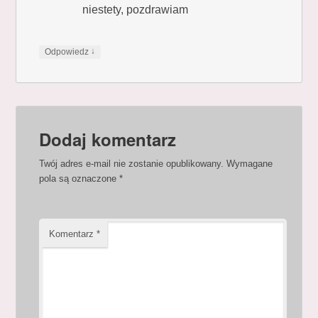
niestety, pozdrawiam
↓
Odpowiedz
Dodaj komentarz
Twój adres e-mail nie zostanie opublikowany.
Wymagane
pola są oznaczone
*
Komentarz
*