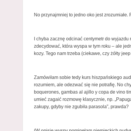
No przynajmniej to jedno oko jest zrozumiałe.
I chyba zacznę odcinać centymetr do wyjazdu 
zdecydować, która wyspa w tym roku – ale jedna
kozy. Tego nam trzeba (ciekawe, czy żółty jeep
Zamówiłam sobie tedy kurs hiszpańskiego audio
rozumiem, ale odezwać się nie potrafię. No chy
boquerones, gambas al ajillo y copa de vino tin
umieć zagaić rozmowę klasycznie, np. „Papuga 
zakupy, gdyby nie zgubiła parasola”, prawda?
(W opisie wyspy pominęłam niemieckich nudys