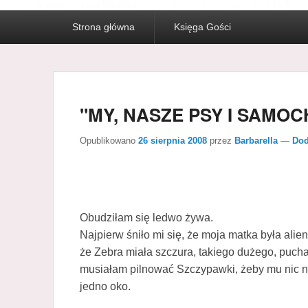
Menu
Strona główna
Księga Gości
główne
"MY, NASZE PSY I SAMO
Opublikowano
26 sierpnia 2008
przez
Barbarella
—
Dod
Obudziłam się ledwo żywa.
Najpierw śniło mi się, że moja matka była alie
że Zebra miała szczura, takiego dużego, puchat
musiałam pilnować Szczypawki, żeby mu nic nie 
jedno oko.