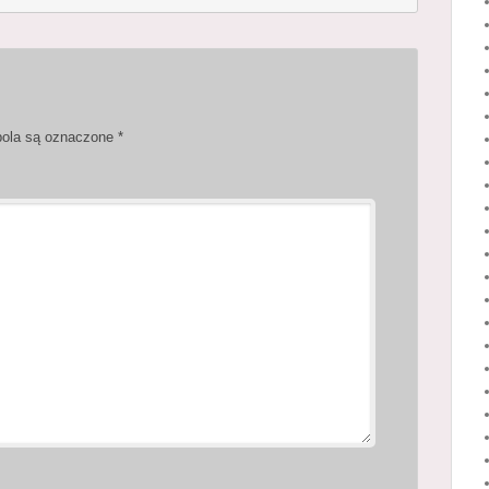
ola są oznaczone
*