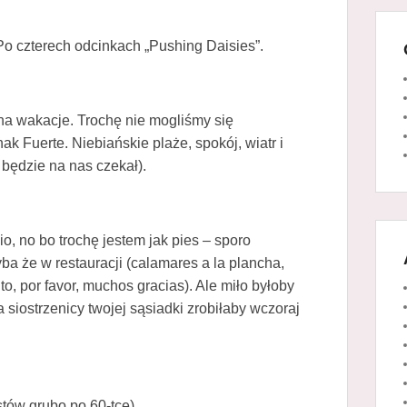
 Po czterech odcinkach „Pushing Daisies”.
na wakacje. Trochę nie mogliśmy się
k Fuerte. Niebiańskie plaże, spokój, wiatr i
 będzie na nas czekał).
, no bo trochę jestem jak pies – sporo
ba że w restauracji (
calamares a la plancha,
to, por favor, muchos gracias
). Ale miło byłoby
siostrzenicy twojej sąsiadki zrobiłaby wczoraj
tów grubo po 60-tce).