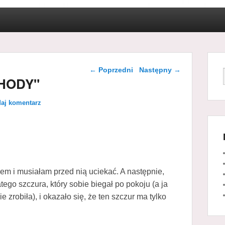
Nawigacja wpisu
←
Poprzedni
Następny
→
CHODY"
aj komentarz
nem i musiałam przed nią uciekać. A następnie,
ego szczura, który sobie biegał po pokoju (a ja
zrobiła), i okazało się, że ten szczur ma tylko