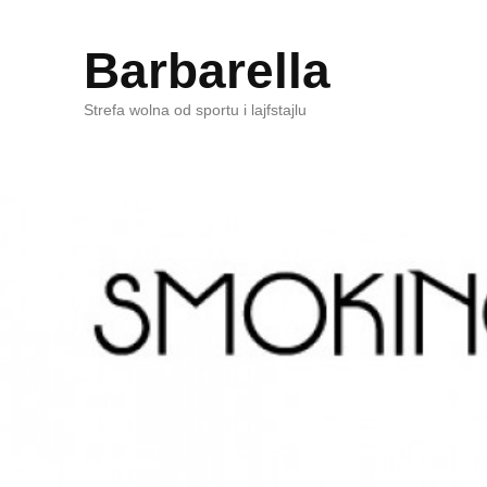
Barbarella
Strefa wolna od sportu i lajfstajlu