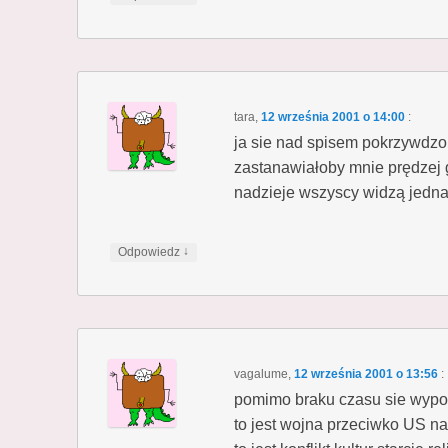
tara
,
12 września 2001 o 14:00
:
ja sie nad spisem pokrzywdz
zastanawiałoby mnie prędzej g
nadzieje wszyscy widzą jedna
↓
Odpowiedz
vagalume
,
12 września 2001 o 13:56
:
pomimo braku czasu sie wyp
to jest wojna przeciwko US na 