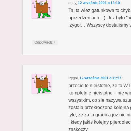
andy
,
12 września 2001 o 13:10
:
Ta, ta wiez gatunkowa to chyb
uprzedzeniach…). Już było “n
izygoł… Wszyscy dostaliśmy
↓
Odpowiedz
izygoł
,
12 września 2001 o 11:57
:
przecie to nieistotne, ze to W
kompletnie nieistotne – nie wid
wszystkim, co sie nazywa s
zostala przekroczona kolejna 
tyle, ze za ta granica juz nic n
i kiedy jakis kolejny pijerdol
zaskoczy