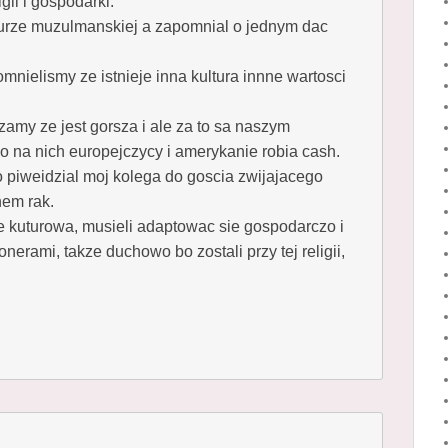
ligii i gospodarki.
kulturze muzulmanskiej a zapomnial o jednym dac
mnielismy ze istnieje inna kultura innne wartosci
zamy ze jest gorsza i ale za to sa naszym
 na nich europejczycy i amerykanie robia cash.
 piweidzial moj kolega do goscia zwijajacego
hem rak.
e kuturowa, musieli adaptowac sie gospodarczo i
nerami, takze duchowo bo zostali przy tej religii,