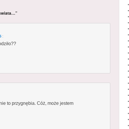
 swiata…”
6
:
odziło??
nie to przygnębia. Cóż, może jestem