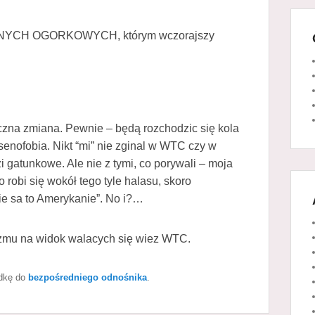
NYCH OGORKOWYCH, którym wczorajszy
czna zmiana. Pewnie – będą rozchodzic się kola
enofobia. Nikt “mi” nie zginal w WTC czy w
i gatunkowe. Ale nie z tymi, co porywali – moja
o robi się wokół tego tyle halasu, skoro
nie sa to Amerykanie”. No i?…
gazmu na widok walacych się wiez WTC.
adkę do
bezpośredniego odnośnika
.