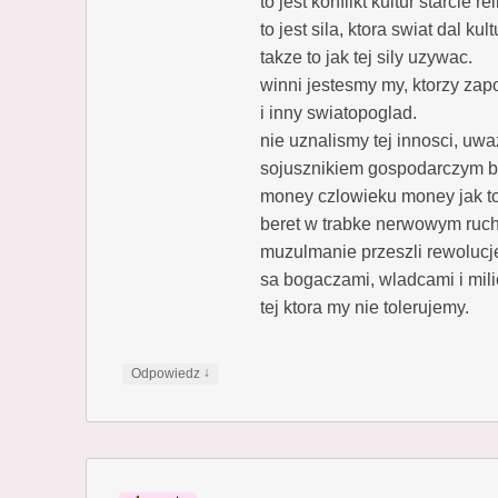
to jest konflikt kultur starcie re
to jest sila, ktora swiat dal 
takze to jak tej sily uzywac.
winni jestesmy my, ktorzy zapo
i inny swiatopoglad.
nie uznalismy tej innosci, uwa
sojusznikiem gospodarczym bo
money czlowieku money jak to
beret w trabke nerwowym ruc
muzulmanie przeszli rewolucj
sa bogaczami, wladcami i milio
tej ktora my nie tolerujemy.
↓
Odpowiedz