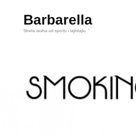
Barbarella
Strefa wolna od sportu i lajfstajlu