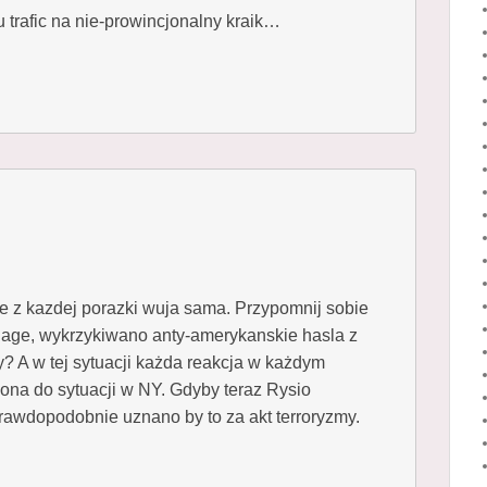
u trafic na nie-prowincjonalny kraik…
i sie z kazdej porazki wuja sama. Przypomnij sobie
flage, wykrzykiwano anty-amerykanskie hasla z
? A w tej sytuacji każda reakcja w każdym
ona do sytuacji w NY. Gdyby teraz Rysio
 prawdopodobnie uznano by to za akt terroryzmy.