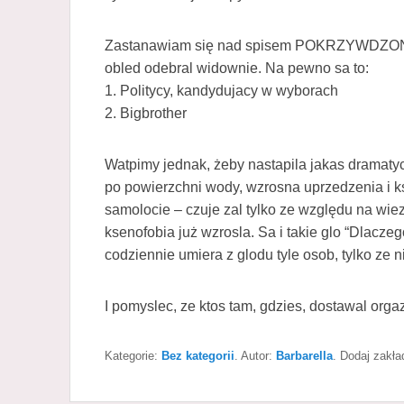
Zastanawiam się nad spisem POKRZYWDZO
obled odebral widownie. Na pewno sa to:
1. Politycy, kandydujacy w wyborach
2. Bigbrother
Watpimy jednak, żeby nastapila jakas dramaty
po powierzchni wody, wzrosna uprzedzenia i ks
samolocie – czuje zal tylko ze względu na wiez
ksenofobia już wzrosla. Sa i takie glo “Dlaczeg
codziennie umiera z glodu tyle osob, tylko ze 
I pomyslec, ze ktos tam, gdzies, dostawal or
Kategorie:
Bez kategorii
. Autor:
Barbarella
. Dodaj zakł