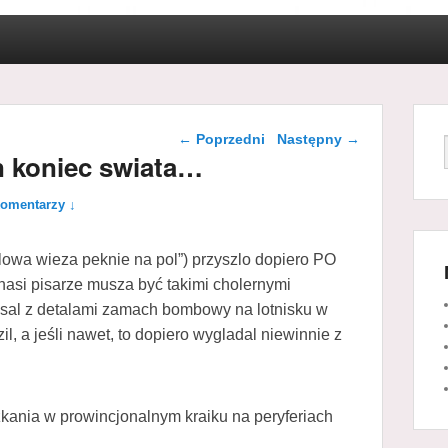
Nawigacja wpisu
←
Poprzedni
Następny
→
en koniec swiata…
komentarzy ↓
owa wieza peknie na pol”) przyszlo dopiero PO
nasi pisarze musza być takimi cholernymi
sal z detalami zamach bombowy na lotnisku w
il, a jeśli nawet, to dopiero wygladal niewinnie z
zkania w prowincjonalnym kraiku na peryferiach