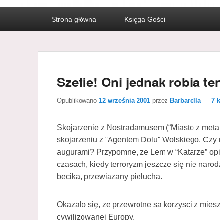
Menu
Strona główna
Księga Gości
główne
Szefie! Oni jednak robia t
Opublikowano
12 września 2001
przez
Barbarella
—
7 
Skojarzenie z Nostradamusem (“Miasto z metal
skojarzeniu z “Agentem Dolu” Wolskiego. Czy 
augurami? Przypomne, ze Lem w “Katarze” opi
czasach, kiedy terroryzm jeszcze się nie narodz
becika, przewiazany pielucha.
Okazalo się, ze przewrotne sa korzysci z mies
cywilizowanej Europy.