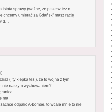
a istota sprawy (ważne, że piszesz też o
ie chcemy umierać za Gdańsk” masz rację
 w d…
TC
zisz (i ty klepka tez!), ze to wojna z tym
zumnie naszym wychowaniem?
granica
ie ma
ec zachce odpalic A-bombe, to wcale mnie to nie