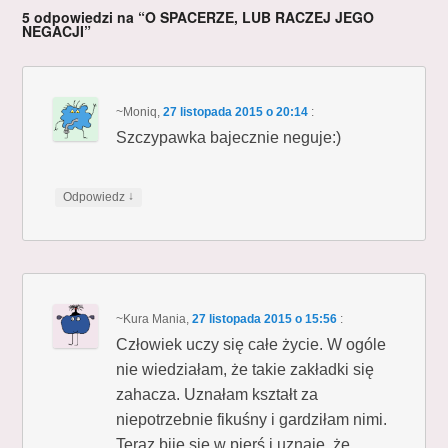
5 odpowiedzi na “O SPACERZE, LUB RACZEJ JEGO
NEGACJI”
~Moniq
,
27 listopada 2015 o 20:14
:
Szczypawka bajecznie neguje:)
↓
Odpowiedz
~Kura Mania
,
27 listopada 2015 o 15:56
:
Człowiek uczy się całe życie. W ogóle
nie wiedziałam, że takie zakładki się
zahacza. Uznałam kształt za
niepotrzebnie fikuśny i gardziłam nimi.
Teraz biję się w pierś i uznaję, że