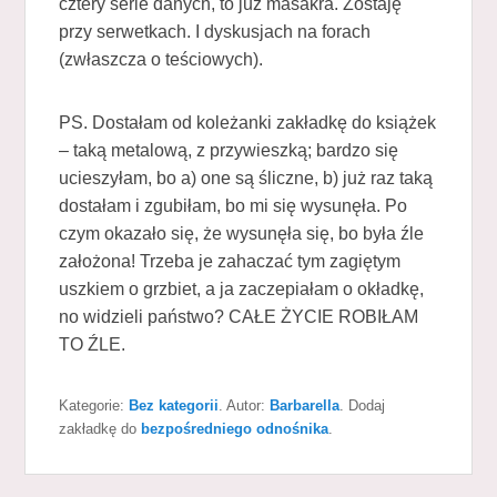
cztery serie danych, to już masakra. Zostaję
przy serwetkach. I dyskusjach na forach
(zwłaszcza o teściowych).
PS. Dostałam od koleżanki zakładkę do książek
– taką metalową, z przywieszką; bardzo się
ucieszyłam, bo a) one są śliczne, b) już raz taką
dostałam i zgubiłam, bo mi się wysunęła. Po
czym okazało się, że wysunęła się, bo była źle
założona! Trzeba je zahaczać tym zagiętym
uszkiem o grzbiet, a ja zaczepiałam o okładkę,
no widzieli państwo? CAŁE ŻYCIE ROBIŁAM
TO ŹLE.
Kategorie:
Bez kategorii
. Autor:
Barbarella
. Dodaj
zakładkę do
bezpośredniego odnośnika
.