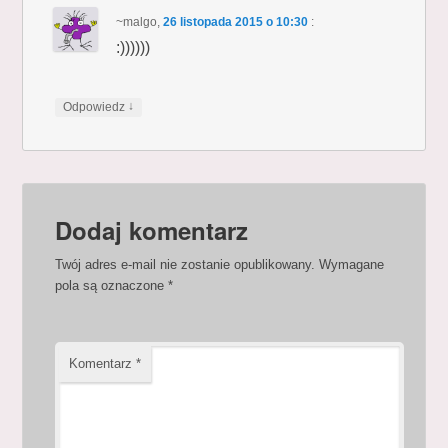
~malgo
,
26 listopada 2015 o 10:30
:
:))))))
↓
Odpowiedz
Dodaj komentarz
Twój adres e-mail nie zostanie opublikowany.
Wymagane
pola są oznaczone
*
Komentarz
*