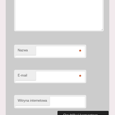
Nazwa
*
E-mail
*
Witryna internetowa