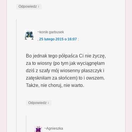
↓
Odpowiedz
~konik garbusek
,
25 lutego 2015 o 16:07
:
Bo jednak tego półpaśca Ci nie życzę,
za to wiosny (po tym jak wyciągnęłam
dziś z szafy mój wiosenny płaszczyk i
zatęskniłam za słońcem) to i owszem.
Także, nie choruj, nie warto.
↓
Odpowiedz
~Agnieszka