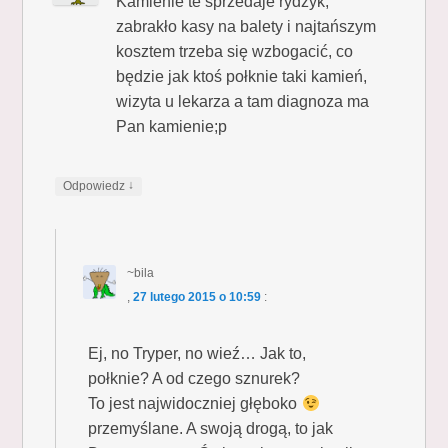
Kamienie te sprzedaje rydzyk,
zabrakło kasy na balety i najtańszym
kosztem trzeba się wzbogacić, co
będzie jak ktoś połknie taki kamień,
wizyta u lekarza a tam diagnoza ma
Pan kamienie;p
↓
Odpowiedz
~bila
,
27 lutego 2015 o 10:59
:
Ej, no Tryper, no wieź… Jak to,
połknie? A od czego sznurek?
To jest najwidoczniej głęboko
przemyślane. A swoją drogą, to jak