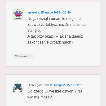
~piarella
,
25 lutego 2015 o 20:46
:
No jak wziął i umarł, to mógł nie
zauważyć, faktycznie. Że mu serce
stanęło.
A tak przy okazji – jak znajdujesz
zakończenie Broadchurch?
↓
Odpowiedz
~konik garbusek
,
25 lutego 2015 o 15:28
:
Od czego Ci we łbie dzwoni? Na
wiosnę może?