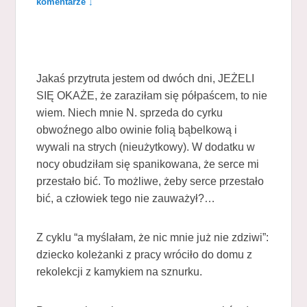
komentarze ↓
Jakaś przytruta jestem od dwóch dni, JEŻELI
SIĘ OKAŻE, że zaraziłam się półpaścem, to nie
wiem. Niech mnie N. sprzeda do cyrku
obwoźnego albo owinie folią bąbelkową i
wywali na strych (nieużytkowy). W dodatku w
nocy obudziłam się spanikowana, że serce mi
przestało bić. To możliwe, żeby serce przestało
bić, a człowiek tego nie zauważył?…
Z cyklu “a myślałam, że nic mnie już nie zdziwi”:
dziecko koleżanki z pracy wróciło do domu z
rekolekcji z kamykiem na sznurku.