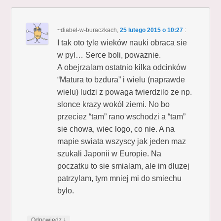
~diabel-w-buraczkach
,
25 lutego 2015 o 10:27
:
I tak oto tyle wieków nauki obraca sie
w pyl… Serce boli, powaznie.
A obejrzalam ostatnio kilka odcinków
“Matura to bzdura” i wielu (naprawde
wielu) ludzi z powaga twierdzilo ze np.
slonce krazy wokól ziemi. No bo
przeciez “tam” rano wschodzi a “tam”
sie chowa, wiec logo, co nie. A na
mapie swiata wszyscy jak jeden maz
szukali Japonii w Europie. Na
poczatku to sie smialam, ale im dluzej
patrzylam, tym mniej mi do smiechu
bylo.
↓
Odpowiedz