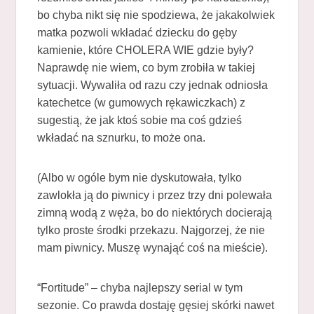
bo chyba nikt się nie spodziewa, że jakakolwiek
matka pozwoli wkładać dziecku do gęby
kamienie, które CHOLERA WIE gdzie były?
Naprawdę nie wiem, co bym zrobiła w takiej
sytuacji. Wywaliła od razu czy jednak odniosła
katechetce (w gumowych rękawiczkach) z
sugestią, że jak ktoś sobie ma coś gdzieś
wkładać na sznurku, to może ona.
(Albo w ogóle bym nie dyskutowała, tylko
zawlokła ją do piwnicy i przez trzy dni polewała
zimną wodą z węża, bo do niektórych docierają
tylko proste środki przekazu. Najgorzej, że nie
mam piwnicy. Muszę wynająć coś na mieście).
“Fortitude” – chyba najlepszy serial w tym
sezonie. Co prawda dostaję gęsiej skórki nawet