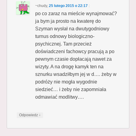
~chudy
,
25 lutego 2015 o 22:17
:
po co zaraz na mieście wynajmować?
ja bym ja prosto na kwaterę do
Szyman wysłał na dwutygodniowy
turnus odnowy biologiczno-
psychicznej. Tam przecież
doświadczeni fachowcy pracują a po
pewnym czasie dopłacają nawet za
wizyty. A na drogę kamyk ten na
sznurku wsadziłbym jej w d…. żeby w
podróży nie mogła wygodnie
siedzieć… i żeby nie zapomniała
odmawiać modlitwy….
↓
Odpowiedz