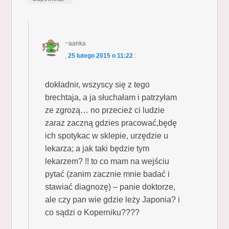
~aanka
,
25 lutego 2015 o 11:22
:
dokładnir, wszyscy się z tego
brechtaja, a ja słuchałam i patrzyłam
ze zgrozą… no przecież ci ludzie
zaraz zaczną gdzies pracować,będę
ich spotykac w sklepie, urzędzie u
lekarza; a jak taki będzie tym
lekarzem? !! to co mam na wejściu
pytać (zanim zacznie mnie badać i
stawiać diagnozę) – panie doktorze,
ale czy pan wie gdzie leży Japonia? i
co sądzi o Koperniku????