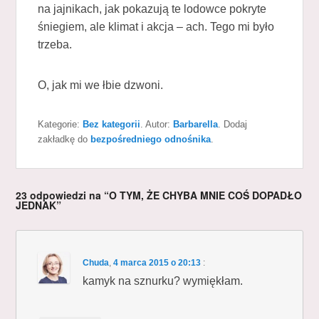
na jajnikach, jak pokazują te lodowce pokryte
śniegiem, ale klimat i akcja – ach. Tego mi było
trzeba.
O, jak mi we łbie dzwoni.
Kategorie:
Bez kategorii
. Autor:
Barbarella
. Dodaj
zakładkę do
bezpośredniego odnośnika
.
23 odpowiedzi na “O TYM, ŻE CHYBA MNIE COŚ DOPADŁO
JEDNAK”
Chuda
,
4 marca 2015 o 20:13
:
kamyk na sznurku? wymiękłam.