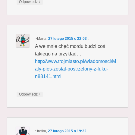
↓
Odpowiedz
~Marta
,
27 lutego 2015 o 22:03
:
A we mnie chęć mordu budzi coś
takiego na przykład…
http://www.trojmiasto.pl/wiadomosci/M
aly-pies-zostal-postrzelony-z-luku-
n88141.html
↓
Odpowiedz
~frotka
,
27 lutego 2015 o 19:22
: