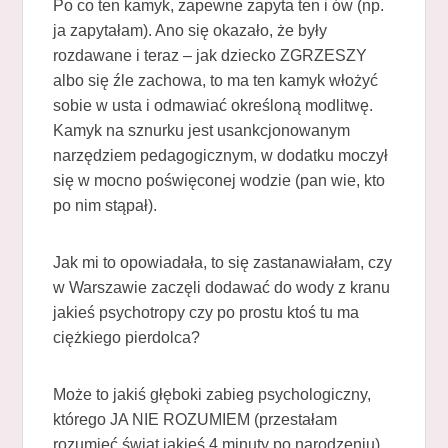
Po co ten kamyk, zapewne zapyta ten i ów (np.
ja zapytałam). Ano się okazało, że były
rozdawane i teraz – jak dziecko ZGRZESZY
albo się źle zachowa, to ma ten kamyk włożyć
sobie w usta i odmawiać określoną modlitwę.
Kamyk na sznurku jest usankcjonowanym
narzędziem pedagogicznym, w dodatku moczył
się w mocno poświęconej wodzie (pan wie, kto
po nim stąpał).
Jak mi to opowiadała, to się zastanawiałam, czy
w Warszawie zaczęli dodawać do wody z kranu
jakieś psychotropy czy po prostu ktoś tu ma
ciężkiego pierdolca?
Może to jakiś głęboki zabieg psychologiczny,
którego JA NIE ROZUMIEM (przestałam
rozumieć świat jakieś 4 minuty po narodzeniu),