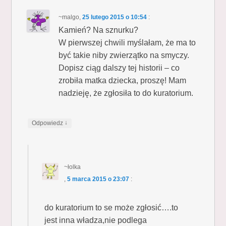
~malgo
,
25 lutego 2015 o 10:54
:
Kamień? Na sznurku?
W pierwszej chwili myślałam, że ma to
być takie niby zwierzątko na smyczy.
Dopisz ciąg dalszy tej historii – co
zrobiła matka dziecka, proszę! Mam
nadzieję, że zgłosiła to do kuratorium.
↓
Odpowiedz
~łolka
,
5 marca 2015 o 23:07
:
do kuratorium to se może zgłosić….to
jest inna władza,nie podlega