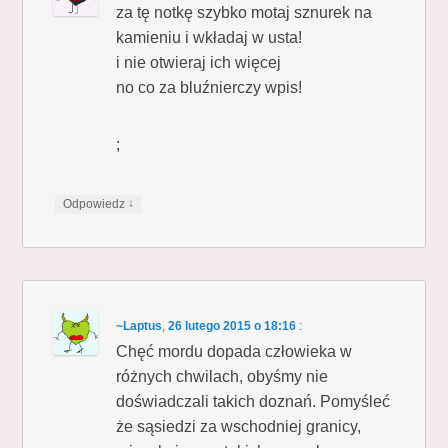
za tę notkę szybko motaj sznurek na
kamieniu i wkładaj w usta!
i nie otwieraj ich więcej
no co za bluźnierczy wpis!
;
↓
Odpowiedz
~Laptus
,
26 lutego 2015 o 18:16
:
Chęć mordu dopada człowieka w
różnych chwilach, obyśmy nie
doświadczali takich doznań. Pomyśleć
że sąsiedzi za wschodniej granicy,