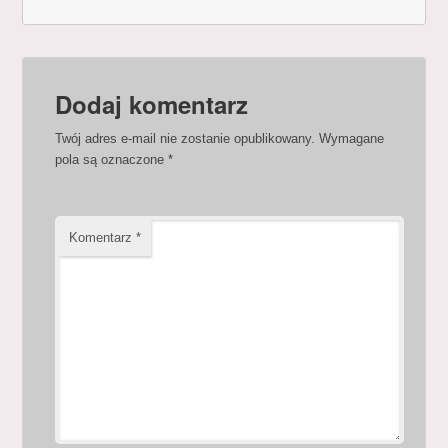
Dodaj komentarz
Twój adres e-mail nie zostanie opublikowany.
Wymagane
pola są oznaczone
*
Komentarz
*