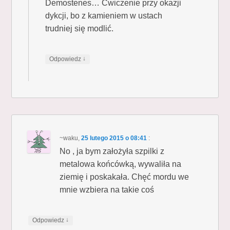
Demostenes… Ćwiczenie przy okazji
dykcji, bo z kamieniem w ustach
trudniej się modlić.
↓
Odpowiedz
~waku
,
25 lutego 2015 o 08:41
:
No , ja bym założyła szpilki z
metalowa końcówką, wywaliła na
ziemię i poskakała. Chęć mordu we
mnie wzbiera na takie coś
↓
Odpowiedz