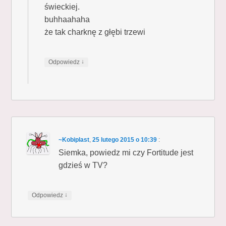
świeckiej.
buhhaahaha
że tak charknę z głębi trzewi
↓
Odpowiedz
~Kobiplast
,
25 lutego 2015 o 10:39
:
Siemka, powiedz mi czy Fortitude jest
gdzieś w TV?
↓
Odpowiedz