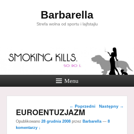
Barbarella
Strefa wolna od sportu i lajfstajlu
Menu
Nawigacja wpisu
←
Poprzedni
Następny
→
EUROENTUZJAZM
Opublikowano
28 grudnia 2008
przez
Barbarella
—
8
komentarzy ↓