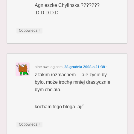
Agnieszke Chylinska ???????
:D:D:D:D:D
↓
Odpowiedz
aine.ownlog.com
,
28 grudnia 2008 o 21:38
:
z takim rozmachem… ale życie by
było. może trochę mniej drastycznie
bym chciała.
kocham tego bloga. ajć.
↓
Odpowiedz