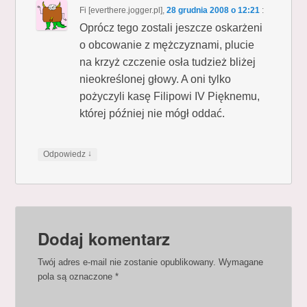
Fi [everthere.jogger.pl]
,
28 grudnia 2008 o 12:21
:
Oprócz tego zostali jeszcze oskarżeni
o obcowanie z mężczyznami, plucie
na krzyż czczenie osła tudzież bliżej
nieokreślonej głowy. A oni tylko
pożyczyli kasę Filipowi IV Pięknemu,
której później nie mógł oddać.
↓
Odpowiedz
Dodaj komentarz
Twój adres e-mail nie zostanie opublikowany.
Wymagane
pola są oznaczone
*