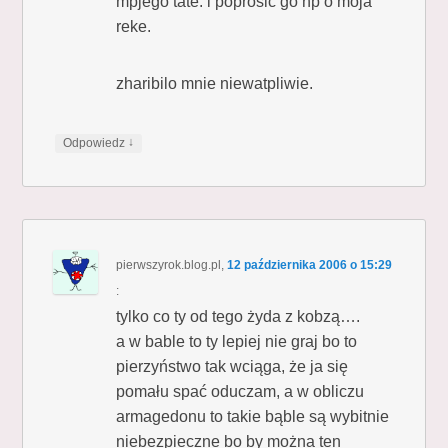
mpjego tate. i poprosic go np o moja
reke.
zharibilo mnie niewatpliwie.
↓
Odpowiedz
pierwszyrok.blog.pl
,
12 października 2006 o 15:29
:
tylko co ty od tego żyda z kobzą….
a w bable to ty lepiej nie graj bo to
pierzyństwo tak wciąga, że ja się
pomału spać oduczam, a w obliczu
armagedonu to takie bąble są wybitnie
niebezpieczne bo by można ten