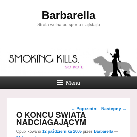
Barbarella
Strefa wolna od sportu i lajfstajlu
Menu
Nawigacja wpisu
←
Poprzedni
Następny
→
O KONCU SWIATA
NADCIAGAJĄCYM
Opublikowano
12 października 2006
przez
Barbarella
—