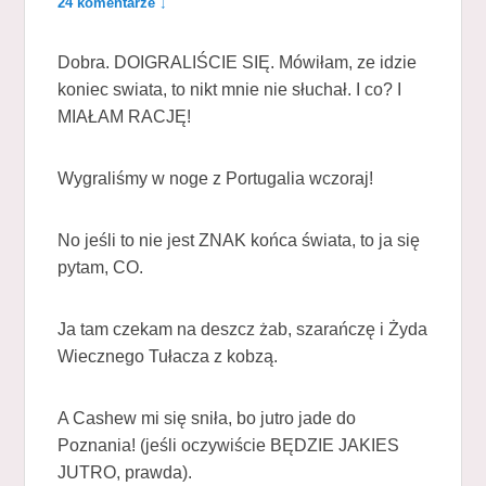
24 komentarze ↓
Dobra. DOIGRALIŚCIE SIĘ. Mówiłam, ze idzie
koniec swiata, to nikt mnie nie słuchał. I co? I
MIAŁAM RACJĘ!
Wygraliśmy w noge z Portugalia wczoraj!
No jeśli to nie jest ZNAK końca świata, to ja się
pytam, CO.
Ja tam czekam na deszcz żab, szarańczę i Żyda
Wiecznego Tułacza z kobzą.
A Cashew mi się sniła, bo jutro jade do
Poznania! (jeśli oczywiście BĘDZIE JAKIES
JUTRO, prawda).