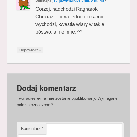
Putuhepa
,
12 października 2006 o 08:48
:
Gorzej, nadchodzi Ragnarok!
Chociaż…to na jedno i to samo
wychodzi, kwestia wiary w takie
bóstwo, a nie inne. ^^
↓
Odpowiedz
Dodaj komentarz
Twój adres e-mail nie zostanie opublikowany.
Wymagane
pola są oznaczone
*
Komentarz
*