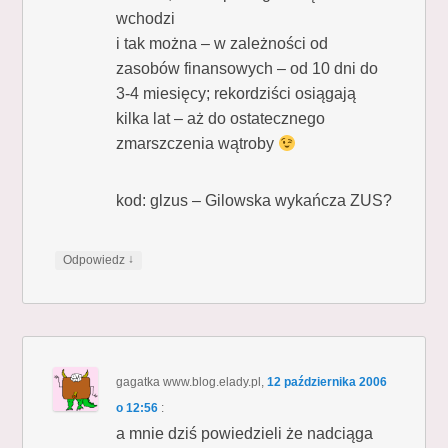
wchodzi
i tak można – w zależności od
zasobów finansowych – od 10 dni do
3-4 miesięcy; rekordziści osiągają
kilka lat – aż do ostatecznego
zmarszczenia wątroby
kod: glzus – Gilowska wykańcza ZUS?
↓
Odpowiedz
gagatka www.blog.elady.pl
,
12 października 2006
o 12:56
:
a mnie dziś powiedzieli że nadciąga