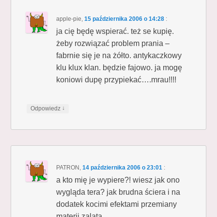
apple-pie
,
15 października 2006 o 14:28
:
ja cię będę wspierać. też se kupię.
żeby rozwiązać problem prania –
fabrnie się je na żółto. antykaczkowy
klu klux klan. będzie fajowo. ja mogę
koniowi dupę przypiekać….mrau!!!!
↓
Odpowiedz
PATRON
,
14 października 2006 o 23:01
:
a kto mię je wypiere?! wiesz jak ono
wygląda tera? jak brudna ściera i na
dodatek kocimi efektami przemiany
materii zalata