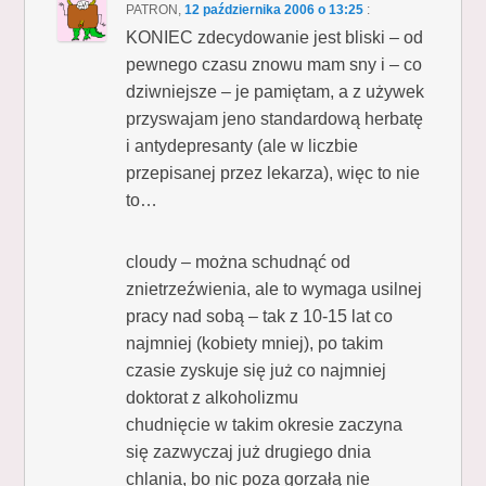
PATRON
,
12 października 2006 o 13:25
:
KONIEC zdecydowanie jest bliski – od
pewnego czasu znowu mam sny i – co
dziwniejsze – je pamiętam, a z używek
przyswajam jeno standardową herbatę
i antydepresanty (ale w liczbie
przepisanej przez lekarza), więc to nie
to…
cloudy – można schudnąć od
znietrzeźwienia, ale to wymaga usilnej
pracy nad sobą – tak z 10-15 lat co
najmniej (kobiety mniej), po takim
czasie zyskuje się już co najmniej
doktorat z alkoholizmu
chudnięcie w takim okresie zaczyna
się zazwyczaj już drugiego dnia
chlania, bo nic poza gorzałą nie