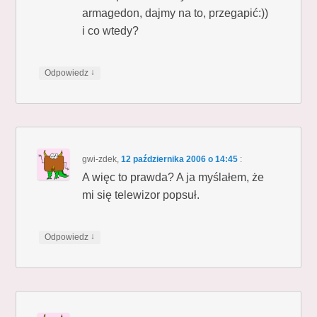
armagedon, dajmy na to, przegapić:))
i co wtedy?
↓
Odpowiedz
gwi-zdek
,
12 października 2006 o 14:45
:
A więc to prawda? A ja myślałem, że
mi się telewizor popsuł.
↓
Odpowiedz