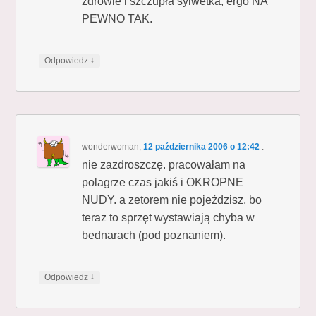
zdrowie i szczupła sylwetka, ergo NA
PEWNO TAK.
↓
Odpowiedz
wonderwoman
,
12 października 2006 o 12:42
:
nie zazdroszczę. pracowałam na
polagrze czas jakiś i OKROPNE
NUDY. a zetorem nie pojeździsz, bo
teraz to sprzęt wystawiają chyba w
bednarach (pod poznaniem).
↓
Odpowiedz