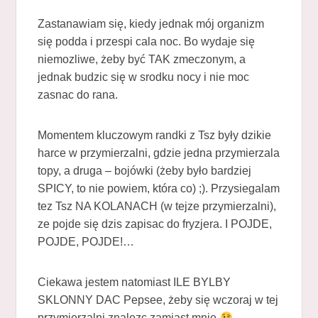
Zastanawiam się, kiedy jednak mój organizm
się podda i przespi cala noc. Bo wydaje się
niemozliwe, żeby być TAK zmeczonym, a
jednak budzic się w srodku nocy i nie moc
zasnac do rana.
Momentem kluczowym randki z Tsz były dzikie
harce w przymierzalni, gdzie jedna przymierzala
topy, a druga – bojówki (żeby było bardziej
SPICY, to nie powiem, która co) ;). Przysiegalam
tez Tsz NA KOLANACH (w tejze przymierzalni),
ze pojde się dzis zapisac do fryzjera. I POJDE,
POJDE, POJDE!…
Ciekawa jestem natomiast ILE BYLBY
SKLONNY DAC Pepsee, żeby się wczoraj w tej
przymierzalni znalezc zamiast mnie