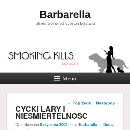
Barbarella
Strefa wolna od sportu i lajfstajlu
Menu
Nawigacja wpisu
←
Poprzedni
Następny
→
CYCKI LARY I
NIESMIERTELNOSC
Opublikowano
8 stycznia 2003
przez
Barbarella
—
Dodaj