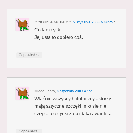
***dOUbLeDeCKeR***
,
9 stycznia 2003 o 08:25
:
Co tam cycki.
Jej usta to dopiero coś.
↓
Odpowiedz
Młoda Zebra
,
8 stycznia 2003 o 15:33
:
Wlaśnie wszyscy holołudzcy aktorzy
mają sztyczne szczękii nikt się nie
czepia a o cycki zaraz taka awantura
↓
Odpowiedz