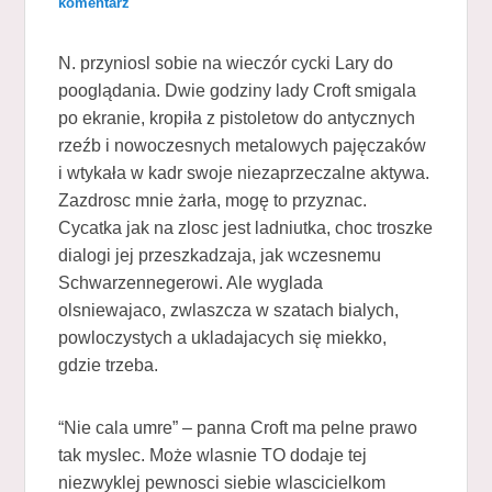
komentarz
N. przyniosl sobie na wieczór cycki Lary do
pooglądania. Dwie godziny lady Croft smigala
po ekranie, kropiła z pistoletow do antycznych
rzeźb i nowoczesnych metalowych pajęczaków
i wtykała w kadr swoje niezaprzeczalne aktywa.
Zazdrosc mnie żarła, mogę to przyznac.
Cycatka jak na zlosc jest ladniutka, choc troszke
dialogi jej przeszkadzaja, jak wczesnemu
Schwarzennegerowi. Ale wyglada
olsniewajaco, zwlaszcza w szatach bialych,
powloczystych a ukladajacych się miekko,
gdzie trzeba.
“Nie cala umre” – panna Croft ma pelne prawo
tak myslec. Może wlasnie TO dodaje tej
niezwyklej pewnosci siebie wlascicielkom