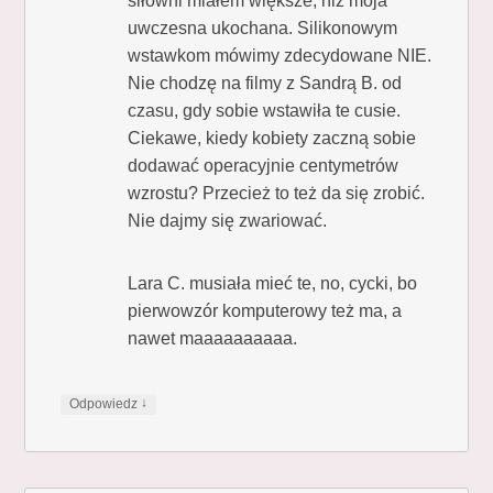
siłowni miałem większe, niż moja
uwczesna ukochana. Silikonowym
wstawkom mówimy zdecydowane NIE.
Nie chodzę na filmy z Sandrą B. od
czasu, gdy sobie wstawiła te cusie.
Ciekawe, kiedy kobiety zaczną sobie
dodawać operacyjnie centymetrów
wzrostu? Przecież to też da się zrobić.
Nie dajmy się zwariować.
Lara C. musiała mieć te, no, cycki, bo
pierwowzór komputerowy też ma, a
nawet maaaaaaaaaa.
↓
Odpowiedz