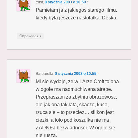
trust
,
8 stycznia 2003 o 10:59
:
Pamietam ja z jakiegos starego filmu,
kiedy byla jeszcze nastolatka. Deska.
↓
Odpowiedz
Barbarella
,
8 stycznia 2003 o 10:55
:
Mi sie wydaje, ze w LArze Croft to ona
w ogole ma nadmuchiwana atrape.
Przepraszam za zbytnia obrazowosc,
ale jak ona tak lata, skacze, kuca,
rzuca sie – to przeciez… silikon jest
ciezki, a toto pod koszulka nie ma
ZADNEJ bezwladnosci. W ogole sie
nie rusza.