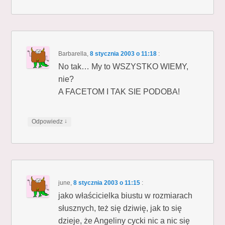
Barbarella
,
8 stycznia 2003 o 11:18
:
No tak… My to WSZYSTKO WIEMY,
nie?
A FACETOM I TAK SIE PODOBA!
↓
Odpowiedz
june
,
8 stycznia 2003 o 11:15
:
jako właścicielka biustu w rozmiarach
słusznych, też się dziwię, jak to się
dzieje, że Angeliny cycki nic a nic się