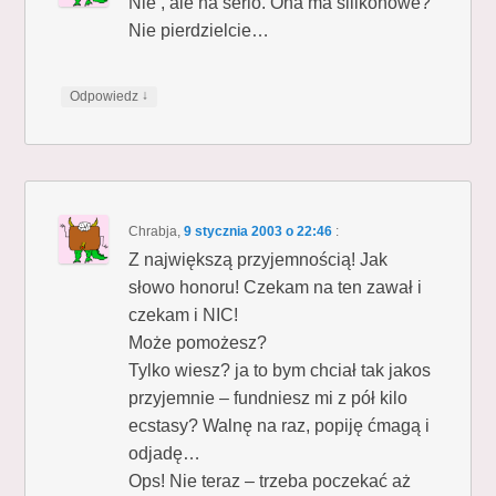
Nie , ale na serio. Ona ma silikonowe?
Nie pierdzielcie…
↓
Odpowiedz
Chrabja
,
9 stycznia 2003 o 22:46
:
Z największą przyjemnością! Jak
słowo honoru! Czekam na ten zawał i
czekam i NIC!
Może pomożesz?
Tylko wiesz? ja to bym chciał tak jakos
przyjemnie – fundniesz mi z pół kilo
ecstasy? Walnę na raz, popiję ćmagą i
odjadę…
Ops! Nie teraz – trzeba poczekać aż