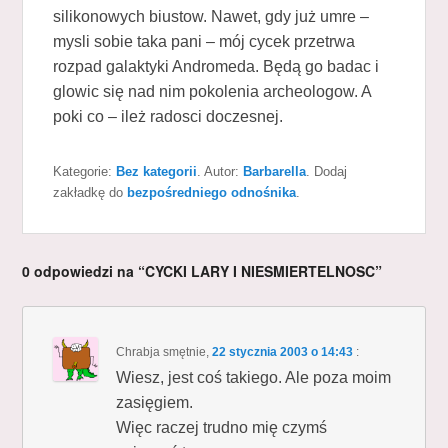
silikonowych biustow. Nawet, gdy już umre –
mysli sobie taka pani – mój cycek przetrwa
rozpad galaktyki Andromeda. Będą go badac i
glowic się nad nim pokolenia archeologow. A
poki co – ileż radosci doczesnej.
Kategorie:
Bez kategorii
. Autor:
Barbarella
. Dodaj
zakładkę do
bezpośredniego odnośnika
.
0 odpowiedzi na “CYCKI LARY I NIESMIERTELNOSC”
Chrabja smętnie
,
22 stycznia 2003 o 14:43
:
Wiesz, jest coś takiego. Ale poza moim
zasięgiem.
Więc raczej trudno mię czymś