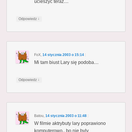
ucieszyć teraz…
↓
Odpowiedz
FoX
,
14 stycznia 2003 o 15:14
:
Mi tam biust Lary się podoba…
↓
Odpowiedz
Batou
,
14 stycznia 2003 o 11:48
:
W filmie aktrybuty lary poprawiono
komputerowo.. bo nie byly