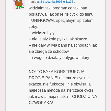
haniuta
,
8 stycznia 2003 o 11:08
:
widziałm taki program co taki pan
pokazywał jak on jej te cycki do filmu
TUNINGOWAL specjalnym sprzetem
zeby:
– wieksze były
– nie latały koło pyska jak skacze
– nie dały w ryja panu na schodach jak
sie zbiega ze schodów
– i wogole działały antygrawitatory
NO! TO BYŁA KONSTRUKCJA
DROGIE PANIE! nie ma ze cyc nie
skacze, nie furkocze i nie obwisa! a
najlepsza metoda na sterczace cycki
jak mawia moja matka – CHODZIC NA
CZWORAKA!