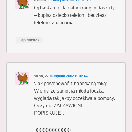
haniuta
,
27 listopada 2002 o 10:25
:
Oj baska no! Ja dałam radę to dasz i ty
– kupisz dziecko telefon i bedziesz
telefoniczna mama.
↓
Odpowiedz
so-so
,
27 listopada 2002 o 10:14
:
‘Jak postepować z napotkaną foką:
Wiemy, że samotna młoda foczka
wygląda tak jakby oczekiwała pomocy.
Oczy ma ZAŁZAWIONE,
POPISKUJE… ‘
:))))))))))))))))))))))))