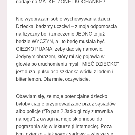
nadaje na MATKE, ZONE I KOCHANKE?
Nie wyobrazam sobie wychowywania dzieci.
Dziecka, badzmy uczciwi – z moja odpornoscia
na fizyczny bol i zmeczenie JEDNO to już
będzie WYCZYN, a i to będę musiala być
CIEZKO PIJANA, żeby dac się namowic.
Jedynym obrazem, który mi się pojawia w
glowie po uruchomieniu mysli “MIEĆ DZIECKO”
jest duza, pulsujaca szklanka wódki z lodem i
bitter lemon. Dla mnie, oczywiście.
Obawiam się, ze moje potencjalne dziecko
byloby ciagle przyprowadzane przez sąsiadów
albo policje (“To pani? Jadło glizdy z trawnika
na rogu”) z uwagi na moje sklonnosci do
pograzania się w lekturze (i internecie). Poza
tym, dziecko – jak wyrok sądowy – wlecze się