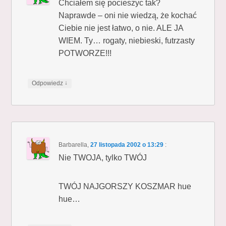
Chciałem się pocieszyc tak?
Naprawde – oni nie wiedzą, że kochać
Ciebie nie jest łatwo, o nie. ALE JA
WIEM. Ty… rogaty, niebieski, futrzasty
POTWORZE!!!
↓
Odpowiedz
Barbarella
,
27 listopada 2002 o 13:29
:
Nie TWOJA, tylko TWÓJ
TWÓJ NAJGORSZY KOSZMAR hue
hue…