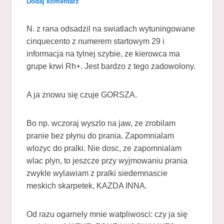
Dodaj komentarz
N. z rana odsadzil na swiatlach wytuningowane
cinquecento z numerem startowym 29 i
informacja na tylnej szybie, ze kierowca ma
grupe krwi Rh+. Jest bardzo z tego zadowolony.
A ja znowu się czuje GORSZA.
Bo np. wczoraj wyszlo na jaw, ze zrobilam
pranie bez płynu do prania. Zapomnialam
wlozyc do pralki. Nie dosc, ze zapomnialam
wlac plyn, to jeszcze przy wyjmowaniu prania
zwykle wylawiam z pralki siedemnascie
meskich skarpetek, KAZDA INNA.
Od razu ogarnely mnie watpliwosci: czy ja się