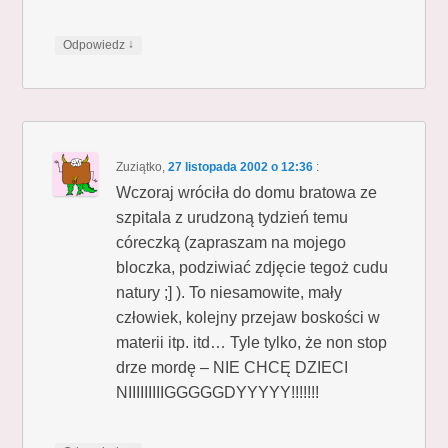
↓
Odpowiedz
Zuziątko
,
27 listopada 2002 o 12:36
:
Wczoraj wróciła do domu bratowa ze
szpitala z urudzoną tydzień temu
córeczką (zapraszam na mojego
bloczka, podziwiać zdjęcie tegoż cudu
natury ;] ). To niesamowite, mały
człowiek, kolejny przejaw boskości w
materii itp. itd… Tyle tylko, że non stop
drze mordę – NIE CHCĘ DZIECI
NIIIIIIIIIGGGGGDYYYYY!!!!!!!