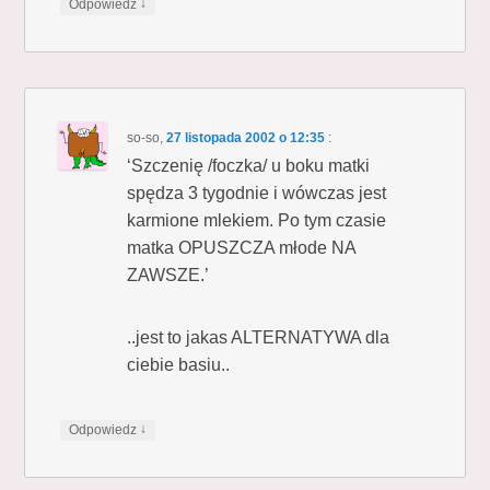
↓
Odpowiedz
so-so
,
27 listopada 2002 o 12:35
:
‘Szczenię /foczka/ u boku matki
spędza 3 tygodnie i wówczas jest
karmione mlekiem. Po tym czasie
matka OPUSZCZA młode NA
ZAWSZE.’
..jest to jakas ALTERNATYWA dla
ciebie basiu..
↓
Odpowiedz