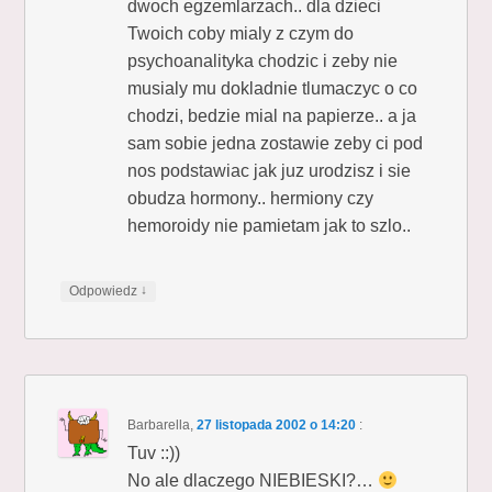
dwoch egzemlarzach.. dla dzieci
Twoich coby mialy z czym do
psychoanalityka chodzic i zeby nie
musialy mu dokladnie tlumaczyc o co
chodzi, bedzie mial na papierze.. a ja
sam sobie jedna zostawie zeby ci pod
nos podstawiac jak juz urodzisz i sie
obudza hormony.. hermiony czy
hemoroidy nie pamietam jak to szlo..
↓
Odpowiedz
Barbarella
,
27 listopada 2002 o 14:20
:
Tuv ::))
No ale dlaczego NIEBIESKI?…