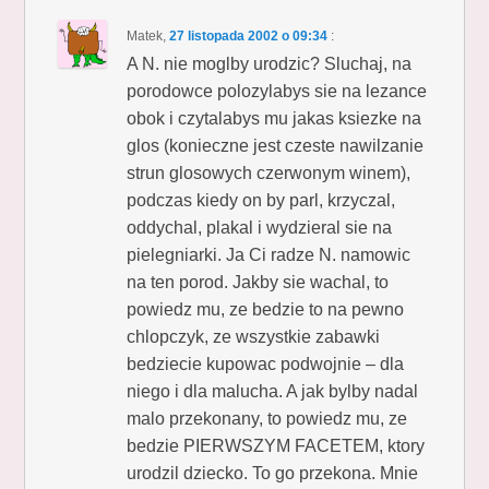
Matek
,
27 listopada 2002 o 09:34
:
A N. nie moglby urodzic? Sluchaj, na
porodowce polozylabys sie na lezance
obok i czytalabys mu jakas ksiezke na
glos (konieczne jest czeste nawilzanie
strun glosowych czerwonym winem),
podczas kiedy on by parl, krzyczal,
oddychal, plakal i wydzieral sie na
pielegniarki. Ja Ci radze N. namowic
na ten porod. Jakby sie wachal, to
powiedz mu, ze bedzie to na pewno
chlopczyk, ze wszystkie zabawki
bedziecie kupowac podwojnie – dla
niego i dla malucha. A jak bylby nadal
malo przekonany, to powiedz mu, ze
bedzie PIERWSZYM FACETEM, ktory
urodzil dziecko. To go przekona. Mnie