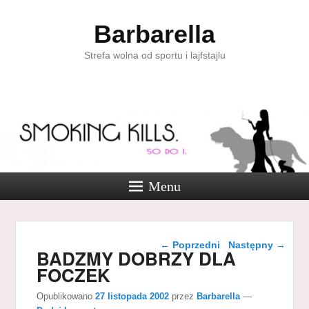
Barbarella
Strefa wolna od sportu i lajfstajlu
Menu
Nawigacja wpisu
←
Poprzedni
Następny
→
BADZMY DOBRZY DLA
FOCZEK
Opublikowano
27 listopada 2002
przez
Barbarella
—