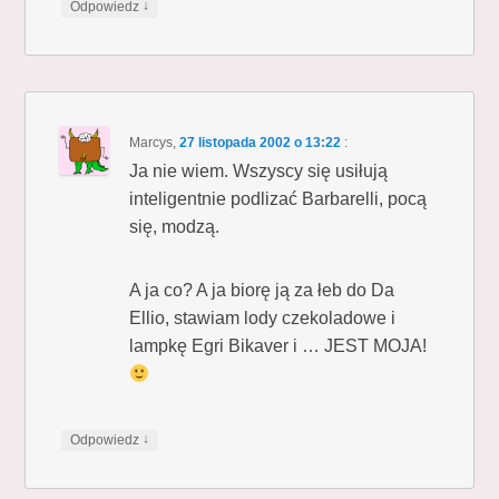
↓
Odpowiedz
Marcys
,
27 listopada 2002 o 13:22
:
Ja nie wiem. Wszyscy się usiłują
inteligentnie podlizać Barbarelli, pocą
się, modzą.
A ja co? A ja biorę ją za łeb do Da
Ellio, stawiam lody czekoladowe i
lampkę Egri Bikaver i … JEST MOJA!
↓
Odpowiedz