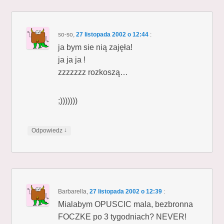
so-so
,
27 listopada 2002 o 12:44
:
ja bym sie nią zajęła!
ja ja ja !
zzzzzzz rozkoszą…
;)))))))
↓
Odpowiedz
Barbarella
,
27 listopada 2002 o 12:39
:
Mialabym OPUSCIC mala, bezbronna
FOCZKE po 3 tygodniach? NEVER!