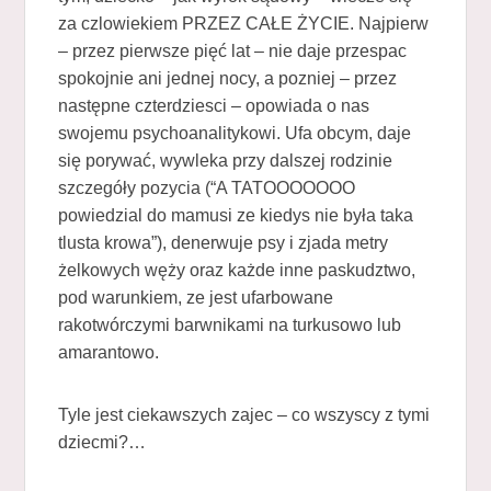
za czlowiekiem PRZEZ CAŁE ŻYCIE. Najpierw
– przez pierwsze pięć lat – nie daje przespac
spokojnie ani jednej nocy, a pozniej – przez
następne czterdziesci – opowiada o nas
swojemu psychoanalitykowi. Ufa obcym, daje
się porywać, wywleka przy dalszej rodzinie
szczegóły pozycia (“A TATOOOOOOO
powiedzial do mamusi ze kiedys nie była taka
tlusta krowa”), denerwuje psy i zjada metry
żelkowych węży oraz każde inne paskudztwo,
pod warunkiem, ze jest ufarbowane
rakotwórczymi barwnikami na turkusowo lub
amarantowo.
Tyle jest ciekawszych zajec – co wszyscy z tymi
dziecmi?…