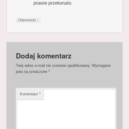
prawie przekonalo.
↓
Odpowiedz
Dodaj komentarz
Twój adres e-mail nie zostanie opublikowany.
Wymagane
pola są oznaczone
*
Komentarz
*