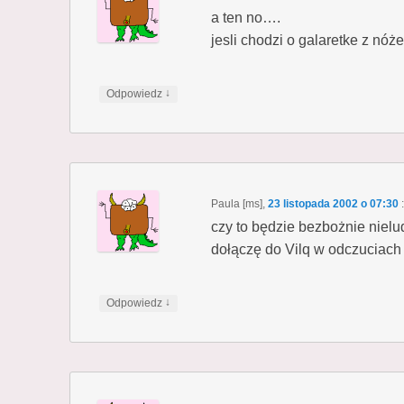
a ten no….
jesli chodzi o galaretke z nó
↓
Odpowiedz
Paula [ms]
,
23 listopada 2002 o 07:30
:
czy to będzie bezbożnie nielud
dołączę do Vilq w odczuciac
↓
Odpowiedz