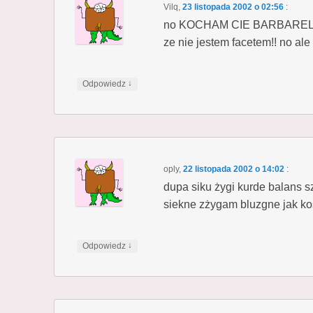
Vilq
,
23 listopada 2002 o 02:56
:
no KOCHAM CIE BARBARELLA z
ze nie jestem facetem!! no ale
↓
Odpowiedz
oply
,
22 listopada 2002 o 14:02
:
dupa siku żygi kurde balans s
siekne zżygam bluzgne jak ko
↓
Odpowiedz