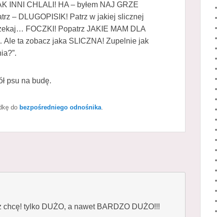
AK INNI CHLALI! HA – byłem NAJ GRZE
z – DLUGOPISIK! Patrz w jakiej slicznej
 czekaj… FOCZKI! Popatrz JAKIE MAM DLA
 Ale ta zobacz jaka SLICZNA! Zupelnie jak
ia?”.
ół psu na budę.
adkę do
bezpośredniego odnośnika
.
 też chcę! tylko DUŻO, a nawet BARDZO DUŻO!!!