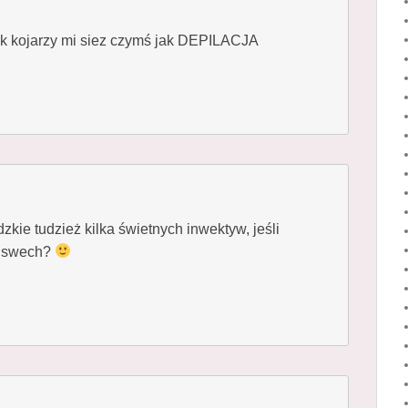
żek kojarzy mi siez czymś jak DEPILACJA
zkie tudzież kilka świetnych inwektyw, jeśli
h swech?