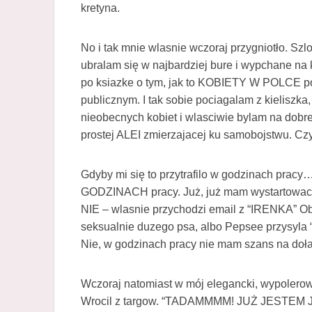
kretyna.
No i tak mnie wlasnie wczoraj przygniotło. Sz
ubralam się w najbardziej bure i wypchane na
po ksiazke o tym, jak to KOBIETY W POLCE po 
publicznym. I tak sobie pociagalam z kieliszka
nieobecnych kobiet i wlasciwie bylam na do
prostej ALEI zmierzajacej ku samobojstwu. Czy
Gdyby mi się to przytrafilo w godzinach p
GODZINACH pracy. Już, już mam wystartowac d
NIE – wlasnie przychodzi email z “IRENKA” Obl
seksualnie duzego psa, albo Pepsee przy
Nie, w godzinach pracy nie mam szans na doła
Wczoraj natomiast w mój elegancki, wypolerow
Wrocil z targow. “TADAMMMM! JUŻ JESTEM