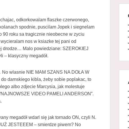
lochajac, odkorkowalam flaszke czerwonego,
 kolanach spodnie, puscilam Jopek i siegnelam
90 roku sa tragicznie nieobecne w zyciu
, wycieralam nos w ksiazke tej pani od
brej drodze… Malo powiedziane: SZEROKIEJ
li – klasyczny megadół.
racy… No wlasnie NIE MAM SZANS NA DOŁA W
o damskiego kibla, żeby sobie poplakac, to
ego albo zdjecie Marcysia, jak molestuje
syla “NAJNOWSZE VIDEO PAMELI ANDERSON”.
.
any megadół wdarl się jak tornado ON, czyli N.
 JUŻ JESTEEEM – smierdze piwem? No