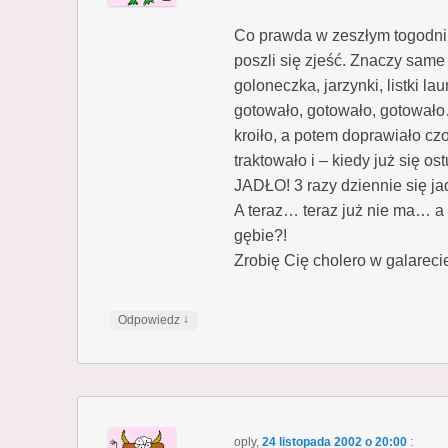
Co prawda w zeszłym togodniu
poszli się zjeść. Znaczy same n
goloneczka, jarzynki, listki la
gotowało, gotowało, gotowało
kroiło, a potem doprawiało czo
traktowało i – kiedy już się os
JADŁO! 3 razy dziennie się jad
A teraz… teraz już nie ma… a 
gębie?!
Zrobię Cię cholero w galarecie
↓
Odpowiedz
oply
,
24 listopada 2002 o 20:00
: