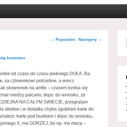
Nawigacja wpisu
←
Poprzedni
Następny
→
daj komentarz
obie od czasu do czasu pieknego DOŁA. Ba.
e, sa czlowiekowi potrzebne, a wrecz
jak skowronek na amfie – czasem trzeba się
at miedzy palcami, dojsc do wniosku, ze
IEJNA NA CALYM SWIECIE, przegralam
la idiotow i w dodatku chyba zgubilam karte do
nalezc karte pod biurkiem i dojsc do wniosku,
najomego X. ma GORZEJ, bo np. ma meza –