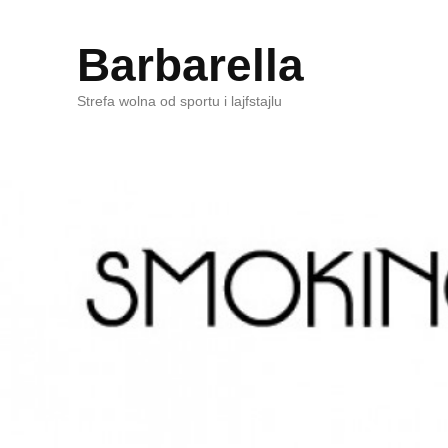
Barbarella
Strefa wolna od sportu i lajfstajlu