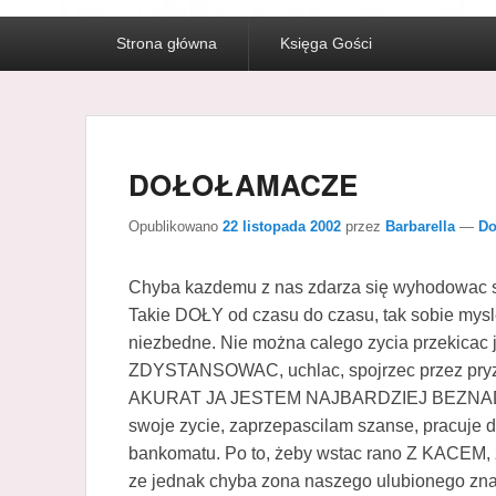
Menu
Strona główna
Księga Gości
główne
DOŁOŁAMACZE
Opublikowano
22 listopada 2002
przez
Barbarella
—
Do
Chyba kazdemu z nas zdarza się wyhodowac s
Takie DOŁY od czasu do czasu, tak sobie mysl
niezbedne. Nie można calego zycia przekicac 
ZDYSTANSOWAC, uchlac, spojrzec przez pryzm
AKURAT JA JESTEM NAJBARDZIEJ BEZNADZ
swoje zycie, zaprzepascilam szanse, pracuje d
bankomatu. Po to, żeby wstac rano Z KACEM, z
ze jednak chyba zona naszego ulubionego z