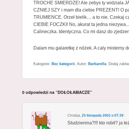
TROCHE SMIERDZE! Ale zebys ty widziala J
CZNIEJ SZY i mam dla ciebie PREZENT! O patr
TRUMIENCE. Orzeł bielik… a to nie. Czekaj
CIEBIE FOCZKI! No, akurat ta jedna niezywa…
Calineczka. Identyczna. Co mi dasz do zjedzen
Dalam mu galaretkę z nóżek. A caly misterny d
Kategorie:
Bez kategorii
. Autor:
Barbarella
. Dodaj zakł
0 odpowiedzi na “DOŁOŁAMACZE”
Chrabja
,
25 listopada 2002 o 07:39
:
Studzienina?!!! kto robił? ja