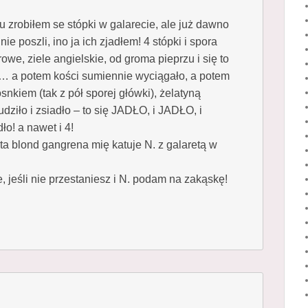
 zrobiłem se stópki w galarecie, ale już dawno
ie poszli, ino ja ich zjadłem! 4 stópki i spora
urowe, ziele angielskie, od groma pieprzu i się to
… a potem kości sumiennie wyciągało, a potem
snkiem (tak z pół sporej główki), żelatyną
tudziło i zsiadło – to się JADŁO, i JADŁO, i
ło! a nawet i 4!
ta blond gangrena mię katuje N. z galaretą w
, jeśli nie przestaniesz i N. podam na zakąskę!