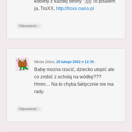
kobiety z kazdej strony” :)))) To pisalem
ja, TroXX,
http://troxx.nano.pl
↓
Odpowiedz
Młoda Zebra
,
20 lutego 2002 o 12:35
:
Babę mozna rzucić, dziecko utopić ale
co zrobić z ochotą na wódkę???
Hmm… Na to chyba faktycznie nie ma
rady.
↓
Odpowiedz