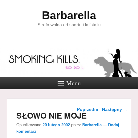
Barbarella
Strefa wolna od sportu i lajfstajlu
Menu
Nawigacja wpisu
←
Poprzedni
Następny
→
SŁOWO NIE MOJE
Opublikowano
20 lutego 2002
przez
Barbarella
—
Dodaj
komentarz