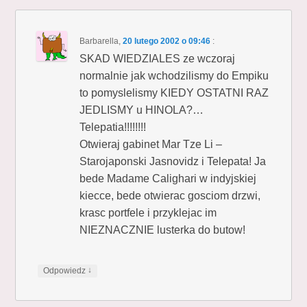
Barbarella
,
20 lutego 2002 o 09:46
:
SKAD WIEDZIALES ze wczoraj
normalnie jak wchodzilismy do Empiku
to pomyslelismy KIEDY OSTATNI RAZ
JEDLISMY u HINOLA?…
Telepatia!!!!!!!!
Otwieraj gabinet Mar Tze Li –
Starojaponski Jasnovidz i Telepata! Ja
bede Madame Calighari w indyjskiej
kiecce, bede otwierac gosciom drzwi,
krasc portfele i przyklejac im
NIEZNACZNIE lusterka do butow!
↓
Odpowiedz