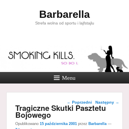
Barbarella
Strefa wolna od sportu i lajfstajlu
Menu
Nawigacja wpisu
←
Poprzedni
Następny
→
Tragiczne Skutki Pasztetu
Bojowego
Opublikowano
15 października 2001
przez
Barbarella
—