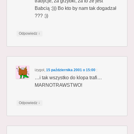
tradycje, za grzybki, za to że jest
Babcią :))) Bo kto by nam tak dogadzał
??? :))
↓
Odpowiedz
izygoł
,
15 października 2001 o 15:00
:
…i tak wszystko do klopa trafi…
MARNOTRAWSTWO!
↓
Odpowiedz