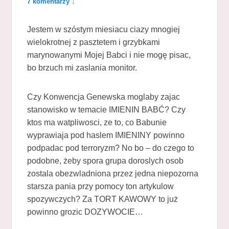
7 komentarzy ↓
Jestem w szóstym miesiacu ciazy mnogiej
wielokrotnej z pasztetem i grzybkami
marynowanymi Mojej Babci i nie mogę pisac,
bo brzuch mi zaslania monitor.
Czy Konwencja Genewska moglaby zajac
stanowisko w temacie IMIENIN BABĆ? Czy
ktos ma watpliwosci, ze to, co Babunie
wyprawiaja pod haslem IMIENINY powinno
podpadac pod terroryzm? No bo – do czego to
podobne, żeby spora grupa doroslych osob
zostala obezwladniona przez jedna niepozorna
starsza pania przy pomocy ton artykulow
spozywczych? Za TORT KAWOWY to już
powinno grozic DOZYWOCIE…