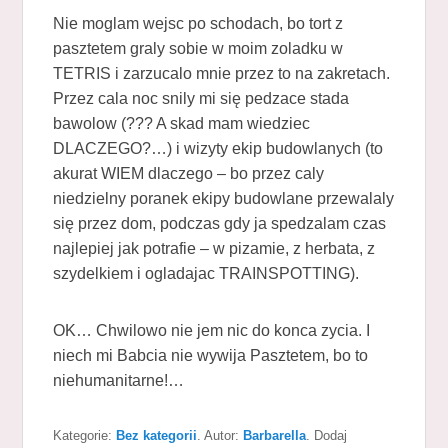
Nie moglam wejsc po schodach, bo tort z
pasztetem graly sobie w moim zoladku w
TETRIS i zarzucalo mnie przez to na zakretach.
Przez cala noc snily mi się pedzace stada
bawolow (??? A skad mam wiedziec
DLACZEGO?…) i wizyty ekip budowlanych (to
akurat WIEM dlaczego – bo przez caly
niedzielny poranek ekipy budowlane przewalaly
się przez dom, podczas gdy ja spedzalam czas
najlepiej jak potrafie – w pizamie, z herbata, z
szydelkiem i ogladajac TRAINSPOTTING).
OK… Chwilowo nie jem nic do konca zycia. I
niech mi Babcia nie wywija Pasztetem, bo to
niehumanitarne!…
Kategorie:
Bez kategorii
. Autor:
Barbarella
. Dodaj