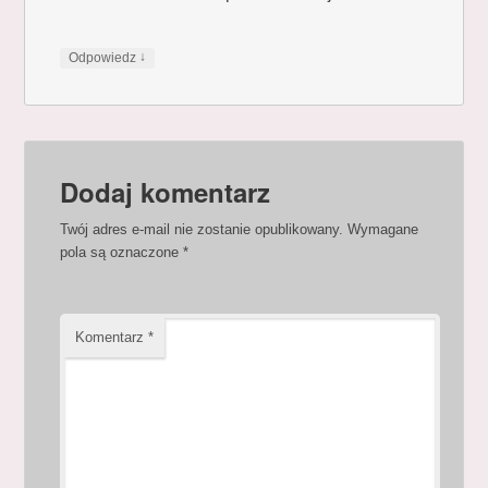
↓
Odpowiedz
Dodaj komentarz
Twój adres e-mail nie zostanie opublikowany.
Wymagane
pola są oznaczone
*
Komentarz
*