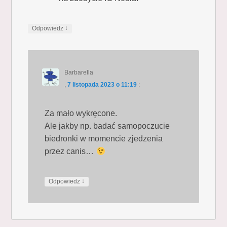
↓
Odpowiedz
Barbarella
,
7 listopada 2023 o 11:19
:
Za mało wykręcone.
Ale jakby np. badać samopoczucie
biedronki w momencie zjedzenia
przez canis…
↓
Odpowiedz