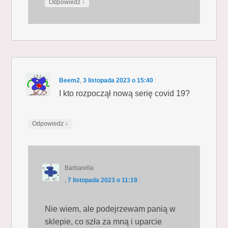
↓
Odpowiedz
Beem2
,
3 listopada 2023 o 15:40
:
I kto rozpoczął nową serię covid 19?
↓
Odpowiedz
Barbarella
,
7 listopada 2023 o 11:19
:
Nie wiem, ale podejrzewam panią w
sklepie, co szła za mną i uparcie