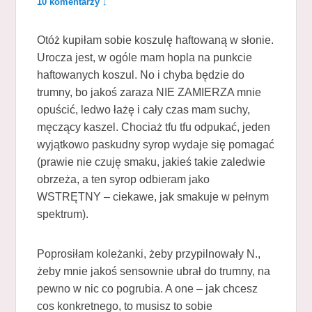
10 komentarzy ↓
Otóż kupiłam sobie koszulę haftowaną w słonie.
Urocza jest, w ogóle mam hopla na punkcie
haftowanych koszul. No i chyba będzie do
trumny, bo jakoś zaraza NIE ZAMIERZA mnie
opuścić, ledwo łażę i cały czas mam suchy,
męczący kaszel. Chociaż tfu tfu odpukać, jeden
wyjątkowo paskudny syrop wydaje się pomagać
(prawie nie czuję smaku, jakieś takie zaledwie
obrzeża, a ten syrop odbieram jako
WSTRĘTNY – ciekawe, jak smakuje w pełnym
spektrum).
Poprosiłam koleżanki, żeby przypilnowały N.,
żeby mnie jakoś sensownie ubrał do trumny, na
pewno w nic co pogrubia. A one – jak chcesz
cos konkretnego, to musisz to sobie