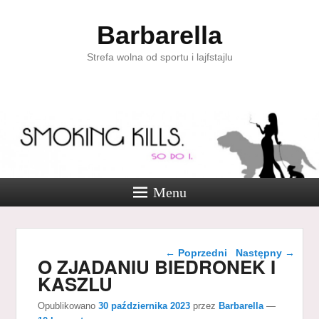
Barbarella
Strefa wolna od sportu i lajfstajlu
Menu
Nawigacja wpisu
←
Poprzedni
Następny
→
O ZJADANIU BIEDRONEK I
KASZLU
Opublikowano
30 października 2023
przez
Barbarella
—