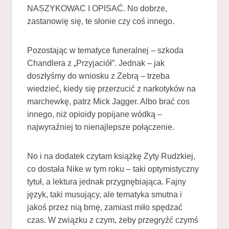
NASZYKOWAC I OPISAĆ. No dobrze,
zastanowię się, te słonie czy coś innego.
Pozostając w tematyce funeralnej – szkoda
Chandlera z „Przyjaciół”. Jednak – jak
doszłyśmy do wniosku z Zebrą – trzeba
wiedzieć, kiedy się przerzucić z narkotyków na
marchewkę, patrz Mick Jagger. Albo brać cos
innego, niż opioidy popijane wódką –
najwyraźniej to nienajlepsze połączenie.
No i na dodatek czytam książkę Zyty Rudzkiej,
co dostała Nike w tym roku – taki optymistyczny
tytuł, a lektura jednak przygnębiająca. Fajny
język, taki musujący, ale tematyka smutna i
jakoś przez nią brnę, zamiast miło spędzać
czas. W związku z czym, żeby przegryźć czymś