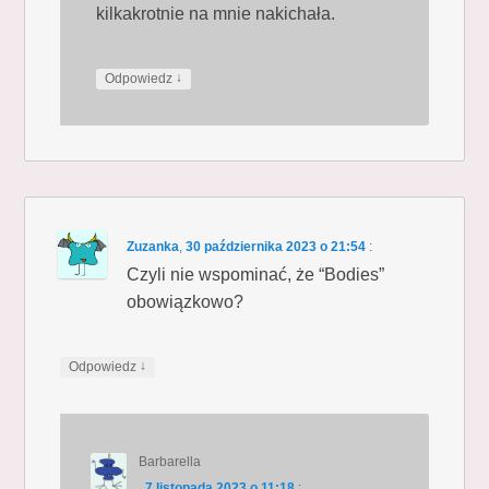
kilkakrotnie na mnie nakichała.
↓
Odpowiedz
Zuzanka
,
30 października 2023 o 21:54
:
Czyli nie wspominać, że “Bodies”
obowiązkowo?
↓
Odpowiedz
Barbarella
,
7 listopada 2023 o 11:18
: