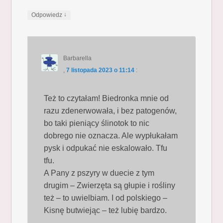
↓
Odpowiedz
Barbarella
,
7 listopada 2023 o 11:14
:
Też to czytałam! Biedronka mnie od
razu zdenerwowała, i bez patogenów,
bo taki pieniący ślinotok to nic
dobrego nie oznacza. Ale wypłukałam
pysk i odpukać nie eskalowało. Tfu
tfu.
A Pany z pszyry w duecie z tym
drugim – Zwierzęta są głupie i rośliny
też – to uwielbiam. I od polskiego –
Kisnę butwiejąc – też lubię bardzo.