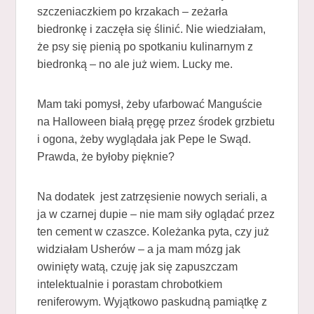
szczeniaczkiem po krzakach – zeżarła
biedronkę i zaczęła się ślinić. Nie wiedziałam,
że psy się pienią po spotkaniu kulinarnym z
biedronką – no ale już wiem. Lucky me.
Mam taki pomysł, żeby ufarbować Manguście
na Halloween białą pręgę przez środek grzbietu
i ogona, żeby wyglądała jak Pepe le Swąd.
Prawda, że byłoby pięknie?
Na dodatek jest zatrzęsienie nowych seriali, a
ja w czarnej dupie – nie mam siły oglądać przez
ten cement w czaszce. Koleżanka pyta, czy już
widziałam Usherów – a ja mam mózg jak
owinięty watą, czuję jak się zapuszczam
intelektualnie i porastam chrobotkiem
reniferowym. Wyjątkowo paskudną pamiątkę z