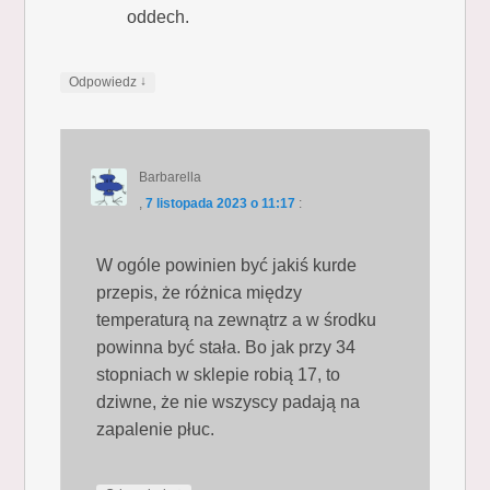
oddech.
↓
Odpowiedz
Barbarella
,
7 listopada 2023 o 11:17
:
W ogóle powinien być jakiś kurde
przepis, że różnica między
temperaturą na zewnątrz a w środku
powinna być stała. Bo jak przy 34
stopniach w sklepie robią 17, to
dziwne, że nie wszyscy padają na
zapalenie płuc.