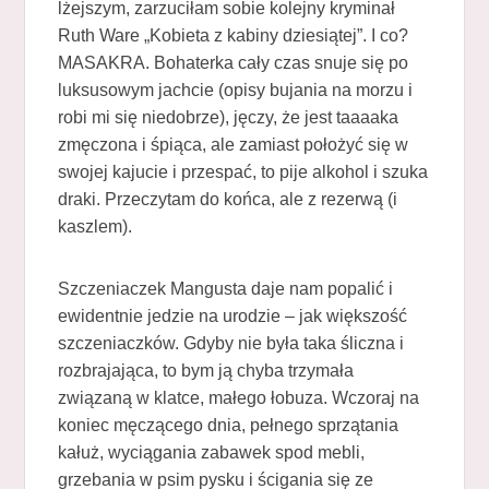
lżejszym, zarzuciłam sobie kolejny kryminał
Ruth Ware „Kobieta z kabiny dziesiątej”. I co?
MASAKRA. Bohaterka cały czas snuje się po
luksusowym jachcie (opisy bujania na morzu i
robi mi się niedobrze), jęczy, że jest taaaaka
zmęczona i śpiąca, ale zamiast położyć się w
swojej kajucie i przespać, to pije alkohol i szuka
draki. Przeczytam do końca, ale z rezerwą (i
kaszlem).
Szczeniaczek Mangusta daje nam popalić i
ewidentnie jedzie na urodzie – jak większość
szczeniaczków. Gdyby nie była taka śliczna i
rozbrajająca, to bym ją chyba trzymała
związaną w klatce, małego łobuza. Wczoraj na
koniec męczącego dnia, pełnego sprzątania
kałuż, wyciągania zabawek spod mebli,
grzebania w psim pysku i ścigania się ze