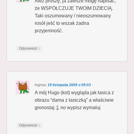
Ależ proszę, ja zawsze mogę napisać,
że WSPÓŁCZUJE TWOIM DZIECIĄ.
Taki oszumowany / nieoszumowany
rosół jeść to wszak żadna
przyjemność.
↓
Odpowiedz
Ingmar
,
19 listopada 2009 o 09:03
:
A mój Hugo (kot) wygląda jak łasica z
obrazu “dama z łasiczką” a właściwie
gronostaj ;], no wypisz wymaluj
↓
Odpowiedz