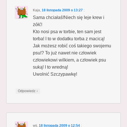
Kaja
,
18 listopada 2009 o 13:27
:
Sama chciałaś!Niech się leje krew i
żółć!
Kto nosi psa w torbie, ten sam jest
torba! I to w dodatku torba z macicą!
Jak możesz robić coś takiego swojemu
psu!? To już nawet nie człowiek
człowiekowi wilkiem, a człowiek psu
suką! I to wredną!
Uwolnić Szczypawkę!
↓
Odpowiedz
wij
,
18 listopada 2009 o 12:54
: