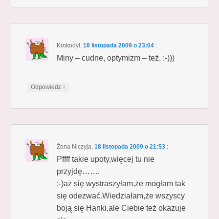
Krokodyl
,
18 listopada 2009 o 23:04
:
Miny – cudne, optymizm – też. :-)))
↓
Odpowiedz
Żona Niczyja
,
18 listopada 2009 o 21:53
:
Pffff takie upoty,więcej tu nie
przyjdę…….
:-)aż się wystraszyłam,że mogłam tak
się odezwać.Wiedziałam,że wszyscy
boją się Hanki,ale Ciebie też okazuje