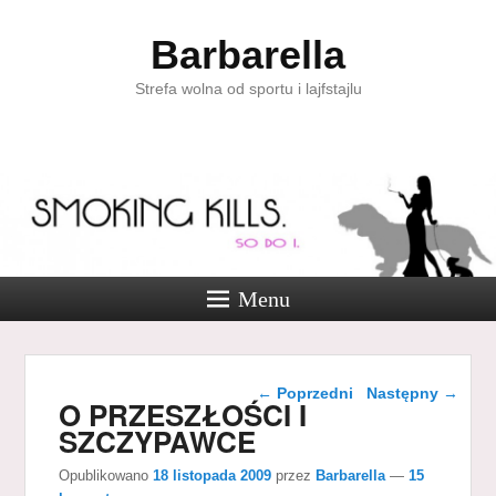
Barbarella
Strefa wolna od sportu i lajfstajlu
Menu
Nawigacja wpisu
←
Poprzedni
Następny
→
O PRZESZŁOŚCI I
SZCZYPAWCE
Opublikowano
18 listopada 2009
przez
Barbarella
—
15