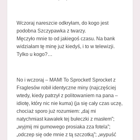
Wczoraj nareszcie odkryłam, do kogo jest
podobna Szczypawka z twarzy.
Męczyło mnie to od jakiegoś czasu. Na bank
widziałam tę minę już kiedyś, i to w telewizji.
Tylko u kogo?…
No i wczoraj – MAM! To Sprocket! Sprocket z
Fraglesów robił identyczne miny (najczęściej
wtedy, kiedy patrzył z politowaniem na pana –
idiotę, który nic nie kuma) (ja się cały czas uczę,
chociaż sporo już rozumiem: „daj mi
natychmiast kawałek tej bułeczki z masłem”;
„wyjmij mi gumowego prosiaka zza fotela”;
„odczep się ode mnie z tą szczotką”; „wypuść