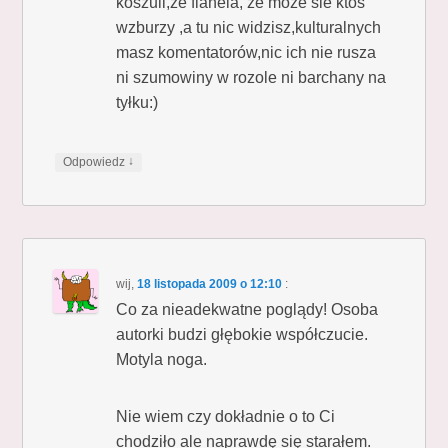
koszuli,ze flanela, że moze sie ktos
wzburzy ,a tu nic widzisz,kulturalnych
masz komentatorów,nic ich nie rusza
ni szumowiny w rozole ni barchany na
tyłku:)
↓
Odpowiedz
wij
,
18 listopada 2009 o 12:10
:
Co za nieadekwatne poglądy! Osoba
autorki budzi głębokie współczucie.
Motyla noga.
Nie wiem czy dokładnie o to Ci
chodziło ale naprawdę się starałem.