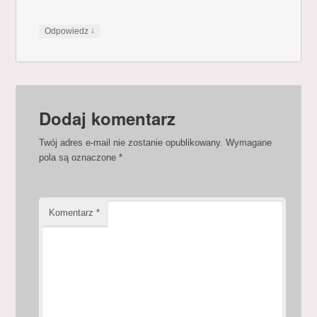
↓
Odpowiedz
Dodaj komentarz
Twój adres e-mail nie zostanie opublikowany.
Wymagane
pola są oznaczone
*
Komentarz
*