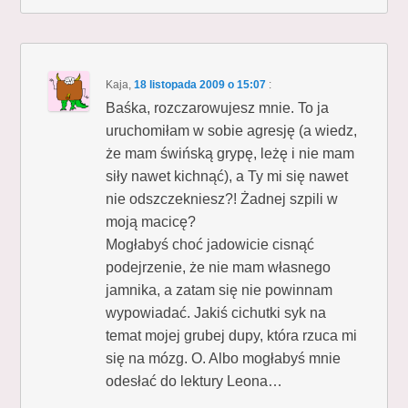
Kaja
,
18 listopada 2009 o 15:07
:
Baśka, rozczarowujesz mnie. To ja
uruchomiłam w sobie agresję (a wiedz,
że mam świńską grypę, leżę i nie mam
siły nawet kichnąć), a Ty mi się nawet
nie odszczekniesz?! Żadnej szpili w
moją macicę?
Mogłabyś choć jadowicie cisnąć
podejrzenie, że nie mam własnego
jamnika, a zatam się nie powinnam
wypowiadać. Jakiś cichutki syk na
temat mojej grubej dupy, która rzuca mi
się na mózg. O. Albo mogłabyś mnie
odesłać do lektury Leona…