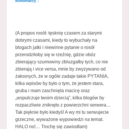
komentarzy ↓
(A propos rosół: tęsknię czasem za starymi
dobrymi czasami, kiedy to wybuchały na
blogach jatki i niewinne pytanie o rosół
przerodziłoby się w rzeźnię, gdzie obóz
zbierający szumowiny zbluzgałby tych, co nie
zbierają i vice versa, mnie by zwyzywano od
żałosnych, że w ogóle zadaje takie PYTANIA,
kilka wpisów by było o tym, że jestem stara,
gruba i mam zaschnięta macicę oraz
„wspułczuje twoim dziecią”, kilka blogów by
rozpaczliwie zniknęło z powierzchni serwera…
Tak pięknie było kiedyś! A wy mi tu serwujecie
grzeczne, wyważone wypowiedzi na temat.
HALO no!… Trochę się zawiodłam)