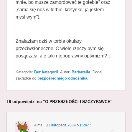
mnie, bo musze zamordować te gołebie” oraz
„sama się noś w torbie, kretynko, ja jestem
myśliwym”).
Znalazłam dziś w torbie okulary
przeciwsłoneczne. O wiele rzeczy bym się
posądzała, ale taki niepoprawny optymizm?…
Kategorie:
Bez kategorii
. Autor:
Barbarella
. Dodaj
zakładkę do
bezpośredniego odnośnika
.
15 odpowiedzi na “O PRZESZŁOŚCI I SZCZYPAWCE”
Alma_
,
23 listopada 2009 o 15:47
: