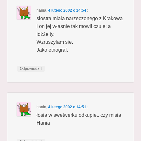
hania
,
4 lutego 2002 o 14:54
:
siostra miala narzeczonego z Krakowa
i on jej własnie tak mowił czule: a
idżże ty.
Wzruszylam sie.
Jako etnograf.
↓
Odpowiedz
hania
,
4 lutego 2002 o 14:51
:
łosia w swetwerku odkupie.. czy misia
Hania