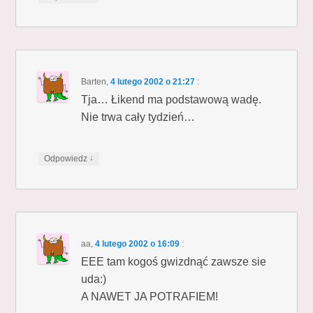
Barten
,
4 lutego 2002 o 21:27
:
Tja… Łikend ma podstawową wadę.
Nie trwa cały tydzień…
↓
Odpowiedz
aa
,
4 lutego 2002 o 16:09
:
EEE tam kogoś gwizdnąć zawsze sie
uda:)
A NAWET JA POTRAFIEM!