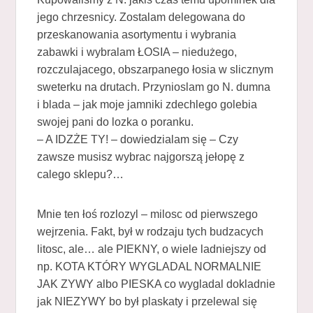
jego chrzesnicy. Zostalam delegowana do
przeskanowania asortymentu i wybrania
zabawki i wybralam ŁOSIA – niedużego,
rozczulajacego, obszarpanego łosia w slicznym
sweterku na drutach. Przynioslam go N. dumna
i blada – jak moje jamniki zdechlego golebia
swojej pani do lozka o poranku.
– A IDZŻE TY! – dowiedzialam się – Czy
zawsze musisz wybrac najgorszą jełopę z
calego sklepu?…
Mnie ten łoś rozlozyl – milosc od pierwszego
wejrzenia. Fakt, był w rodzaju tych budzacych
litosc, ale… ale PIEKNY, o wiele ladniejszy od
np. KOTA KTÓRY WYGLADAL NORMALNIE
JAK ZYWY albo PIESKA co wygladal dokladnie
jak NIEZYWY bo był plaskaty i przelewal się