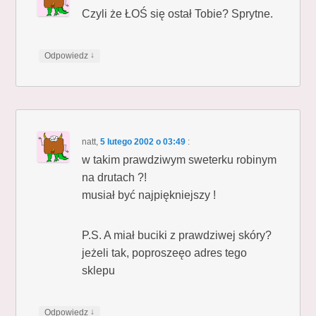
Czyli że ŁOŚ się ostał Tobie? Sprytne.
↓
Odpowiedz
natt
,
5 lutego 2002 o 03:49
:
w takim prawdziwym sweterku robinym
na drutach ?!
musiał być najpiękniejszy !
P.S. A miał buciki z prawdziwej skóry?
jeżeli tak, poproszeęo adres tego
sklepu
↓
Odpowiedz