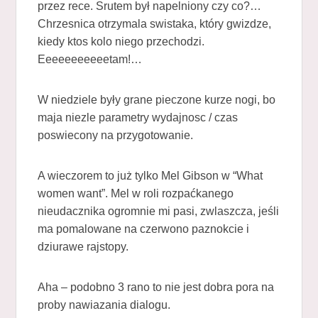
przez rece. Srutem był napelniony czy co?…
Chrzesnica otrzymala swistaka, który gwizdze,
kiedy ktos kolo niego przechodzi.
Eeeeeeeeeeetam!…
W niedziele były grane pieczone kurze nogi, bo
maja niezle parametry wydajnosc / czas
poswiecony na przygotowanie.
A wieczorem to już tylko Mel Gibson w “What
women want”. Mel w roli rozpaćkanego
nieudacznika ogromnie mi pasi, zwlaszcza, jeśli
ma pomalowane na czerwono paznokcie i
dziurawe rajstopy.
Aha – podobno 3 rano to nie jest dobra pora na
proby nawiazania dialogu.