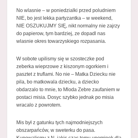
No wlasnie – w poniedzialki przed poludniem
NIE, bo jest lekka partyzantka – w weekend,
NIE OSZUKUJMY SIĘ, nikt normalny nie zajrzy
do papierow, tym bardziej, ze dopadl nas
wlasnie okres towarzyskiego rozpasania.
W sobote upilismy się w szosteczke pod
zeberka wieprzowe z kiszonym ogorkiem i
pasztet z truflami. No nie – Matka Dziecku nie
pila, bo matkowala dziecku, a dziecko
obdarzalo to mnie, to Mloda Zebre zaufaniem w
postaci misia. Dosyc szybko jednak po misia
wracalo z powrotem.
Mis był z gatunku tych najmodniejszych
obszarpańców, w sweterku do pasa.
Kupowalismy z N. jakis czas temu upominek dla