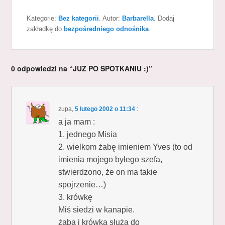
Kategorie:
Bez kategorii
. Autor:
Barbarella
. Dodaj
zakładkę do
bezpośredniego odnośnika
.
0 odpowiedzi na “JUZ PO SPOTKANIU :)”
zupa
,
5 lutego 2002 o 11:34
:
a ja mam :
1. jednego Misia
2. wielkom żabę imieniem Yves (to od
imienia mojego byłego szefa,
stwierdzono, że on ma takie
spojrzenie…)
3. krówkę
Miś siedzi w kanapie.
żaba i krówka służą do