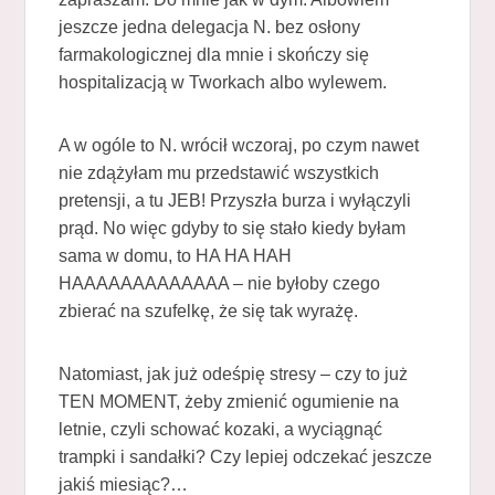
jeszcze jedna delegacja N. bez osłony
farmakologicznej dla mnie i skończy się
hospitalizacją w Tworkach albo wylewem.
A w ogóle to N. wrócił wczoraj, po czym nawet
nie zdążyłam mu przedstawić wszystkich
pretensji, a tu JEB! Przyszła burza i wyłączyli
prąd. No więc gdyby to się stało kiedy byłam
sama w domu, to HA HA HAH
HAAAAAAAAAAAAA – nie byłoby czego
zbierać na szufelkę, że się tak wyrażę.
Natomiast, jak już odeśpię stresy – czy to już
TEN MOMENT, żeby zmienić ogumienie na
letnie, czyli schować kozaki, a wyciągnąć
trampki i sandałki? Czy lepiej odczekać jeszcze
jakiś miesiąc?…