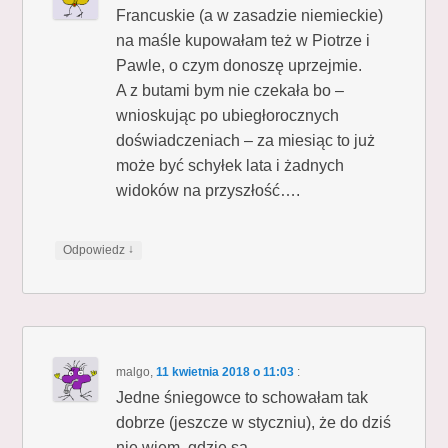
Francuskie (a w zasadzie niemieckie)
na maśle kupowałam też w Piotrze i
Pawle, o czym donoszę uprzejmie.
A z butami bym nie czekała bo –
wnioskując po ubiegłorocznych
doświadczeniach – za miesiąc to już
może być schyłek lata i żadnych
widoków na przyszłość….
↓
Odpowiedz
malgo
,
11 kwietnia 2018 o 11:03
:
Jedne śniegowce to schowałam tak
dobrze (jeszcze w styczniu), że do dziś
nie wiem, gdzie są.