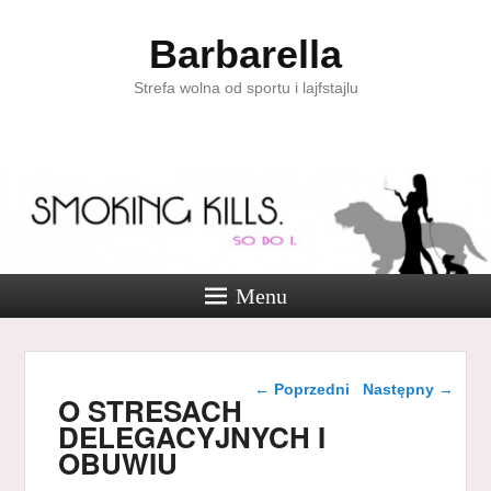
Barbarella
Strefa wolna od sportu i lajfstajlu
Menu
Nawigacja wpisu
←
Poprzedni
Następny
→
O STRESACH
DELEGACYJNYCH I
OBUWIU