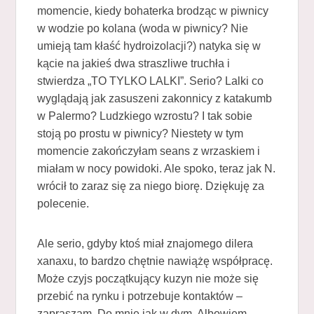
momencie, kiedy bohaterka brodząc w piwnicy
w wodzie po kolana (woda w piwnicy? Nie
umieją tam kłaść hydroizolacji?) natyka się w
kącie na jakieś dwa straszliwe truchła i
stwierdza „TO TYLKO LALKI”. Serio? Lalki co
wyglądają jak zasuszeni zakonnicy z katakumb
w Palermo? Ludzkiego wzrostu? I tak sobie
stoją po prostu w piwnicy? Niestety w tym
momencie zakończyłam seans z wrzaskiem i
miałam w nocy powidoki. Ale spoko, teraz jak N.
wrócił to zaraz się za niego biorę. Dziękuję za
polecenie.
Ale serio, gdyby ktoś miał znajomego dilera
xanaxu, to bardzo chętnie nawiążę współpracę.
Może czyjs początkujący kuzyn nie może się
przebić na rynku i potrzebuje kontaktów –
zapraszam. Do mnie jak w dym. Albowiem