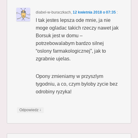
diabel-w-buraczkach
,
12 kwietnia 2018 o 07:35
:
I tak jestes lepsza ode mnie, ja nie
moge ogladac takich rzeczy nawet jak
Borsuk jest w domu –
potrzebowalabym bardzo silnej
“oslony farmakologicznej”, jak to
zgrabnie ujelas.
Opony zmieniamy w przyszlym
tygodniu, a co, czym byloby zycie bez
odrobiny ryzyka!
↓
Odpowiedz