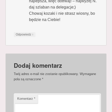
najlepsza, więc dotrwaj! – najwyżej N.
daj szlaban na delegacje;)
Chowaj kozaki i nie strasz wiosny, bo
będzie na Ciebie!
↓
Odpowiedz
Dodaj komentarz
Twój adres e-mail nie zostanie opublikowany.
Wymagane
pola są oznaczone
*
Komentarz
*