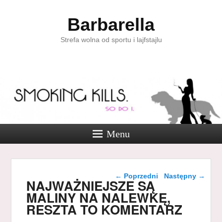
Barbarella
Strefa wolna od sportu i lajfstajlu
Menu
Nawigacja wpisu
←
Poprzedni
Następny
→
NAJWAŻNIEJSZE SĄ
MALINY NA NALEWKĘ,
RESZTA TO KOMENTARZ