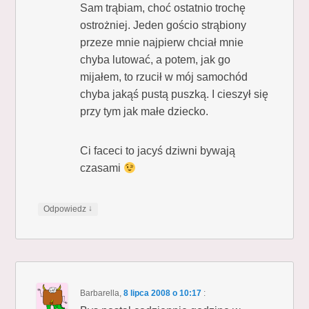
Sam trąbiam, choć ostatnio trochę
ostrożniej. Jeden gościo strąbiony
przeze mnie najpierw chciał mnie
chyba lutować, a potem, jak go
mijałem, to rzucił w mój samochód
chyba jakąś pustą puszką. I cieszył się
przy tym jak małe dziecko.
Ci faceci to jacyś dziwni bywają
czasami
↓
Odpowiedz
Barbarella
,
8 lipca 2008 o 10:17
: