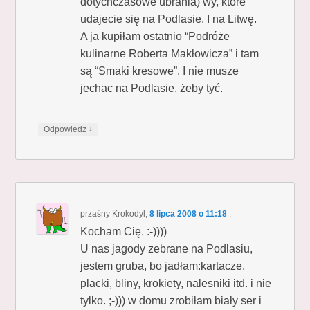
dotychczasowe ubrania) wy, które
udajecie się na Podlasie. I na Litwę.
A ja kupiłam ostatnio “Podróże
kulinarne Roberta Makłowicza” i tam
są “Smaki kresowe”. I nie musze
jechac na Podlasie, żeby tyć.
↓
Odpowiedz
przaśny Krokodyl
,
8 lipca 2008 o 11:18
:
Kocham Cię. :-))))
U nas jagody zebrane na Podlasiu,
jestem gruba, bo jadłam:kartacze,
placki, bliny, krokiety, nalesniki itd. i nie
tylko. ;-))) w domu zrobiłam biały ser i