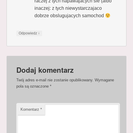
raczej z tych napawajacych sie (albo
inaczej: z tych niewystarczajaco
dobrze obslugujacych samochod
↓
Odpowiedz
Dodaj komentarz
Twój adres e-mail nie zostanie opublikowany.
Wymagane
pola są oznaczone
*
Komentarz
*