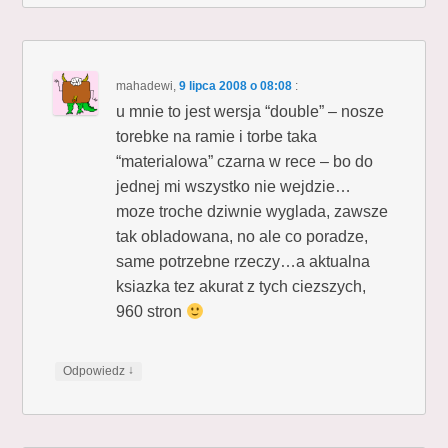
mahadewi
,
9 lipca 2008 o 08:08
:
u mnie to jest wersja “double” – nosze
torebke na ramie i torbe taka
“materialowa” czarna w rece – bo do
jednej mi wszystko nie wejdzie…
moze troche dziwnie wyglada, zawsze
tak obladowana, no ale co poradze,
same potrzebne rzeczy…a aktualna
ksiazka tez akurat z tych ciezszych,
960 stron
↓
Odpowiedz