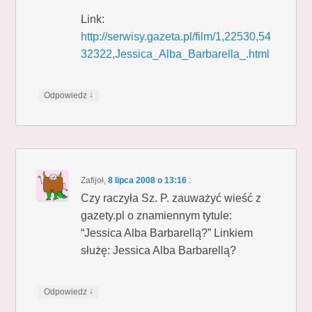
Link:
http://serwisy.gazeta.pl/film/1,22530,54
32322,Jessica_Alba_Barbarella_.html
↓
Odpowiedz
Zafijoł
,
8 lipca 2008 o 13:16
:
Czy raczyła Sz. P. zauważyć wieść z
gazety.pl o znamiennym tytule:
“Jessica Alba Barbarellą?” Linkiem
służę: Jessica Alba Barbarellą?
↓
Odpowiedz