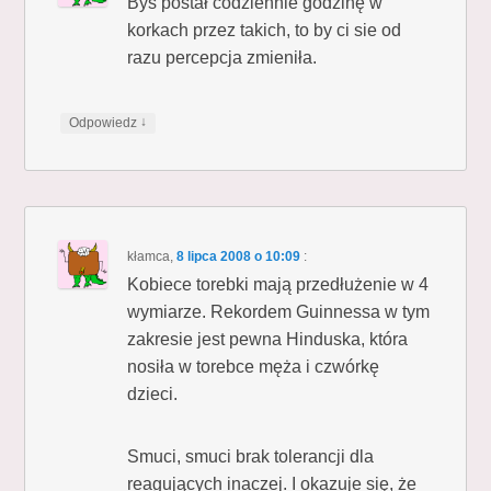
Bys postał codziennie godzinę w
korkach przez takich, to by ci sie od
razu percepcja zmieniła.
↓
Odpowiedz
kłamca
,
8 lipca 2008 o 10:09
:
Kobiece torebki mają przedłużenie w 4
wymiarze. Rekordem Guinnessa w tym
zakresie jest pewna Hinduska, która
nosiła w torebce męża i czwórkę
dzieci.
Smuci, smuci brak tolerancji dla
reagujących inaczej. I okazuje się, że