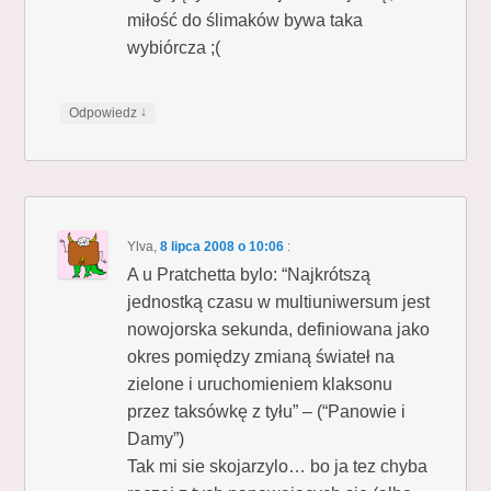
miłość do ślimaków bywa taka
wybiórcza ;(
↓
Odpowiedz
Ylva
,
8 lipca 2008 o 10:06
:
A u Pratchetta bylo: “Najkrótszą
jednostką czasu w multiuniwersum jest
nowojorska sekunda, definiowana jako
okres pomiędzy zmianą świateł na
zielone i uruchomieniem klaksonu
przez taksówkę z tyłu” – (“Panowie i
Damy”)
Tak mi sie skojarzylo… bo ja tez chyba