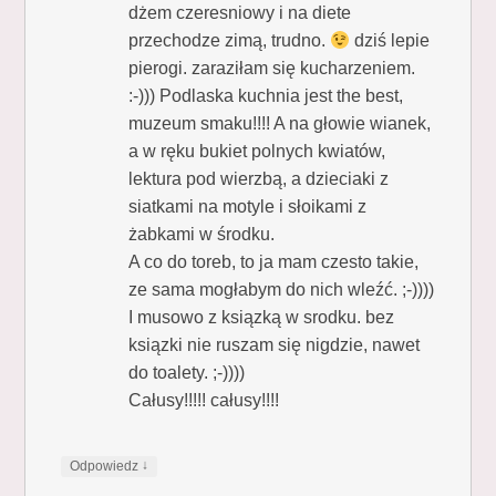
dżem czeresniowy i na diete
przechodze zimą, trudno.
dziś lepie
pierogi. zaraziłam się kucharzeniem.
:-))) Podlaska kuchnia jest the best,
muzeum smaku!!!! A na głowie wianek,
a w ręku bukiet polnych kwiatów,
lektura pod wierzbą, a dzieciaki z
siatkami na motyle i słoikami z
żabkami w środku.
A co do toreb, to ja mam czesto takie,
ze sama mogłabym do nich wleźć. ;-))))
I musowo z ksiązką w srodku. bez
ksiązki nie ruszam się nigdzie, nawet
do toalety. ;-))))
Całusy!!!!! całusy!!!!
↓
Odpowiedz