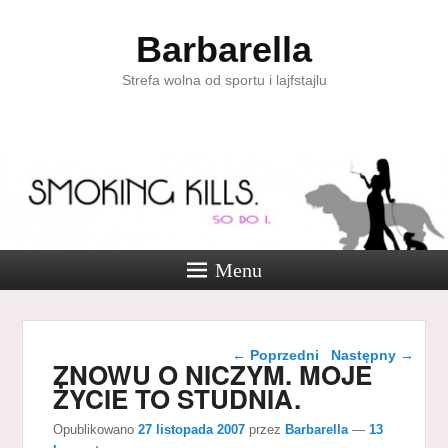
Barbarella
Strefa wolna od sportu i lajfstajlu
Menu
Nawigacja wpisu
←
Poprzedni
Następny
→
ZNOWU O NICZYM. MOJE
ŻYCIE TO STUDNIA.
Opublikowano
27 listopada 2007
przez
Barbarella
—
13