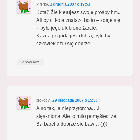
Piferko
,
2 grudnia 2007 o 19:53
:
Kota? Źle kierujesz swoje prośby hm..
Alf by ci kota znalazł, bo to – zdaje się
– było jego ulubione żarcie.
Każda pogoda jest dobra, byle by
człowiek czuł się dobrze.
↓
Odpowiedz
krokodyl
,
29 listopada 2007 o 15:55
:
A no tak, ja nieprzytomna….I
stęskniona. Ale to miło pomyślec, że
Barbarella dobrze się bawi. :-))))