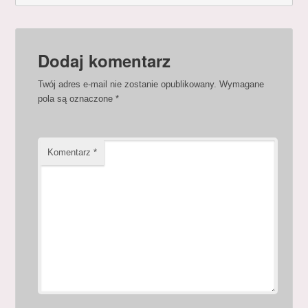
Dodaj komentarz
Twój adres e-mail nie zostanie opublikowany.
Wymagane
pola są oznaczone
*
Komentarz
*