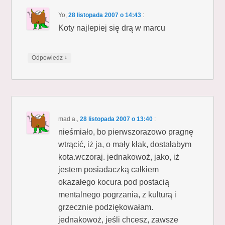
Yo
,
28 listopada 2007 o 14:43
:
Koty najlepiej się drą w marcu
↓
Odpowiedz
mad a.
,
28 listopada 2007 o 13:40
:
nieśmiało, bo pierwszorazowo pragnę
wtrącić, iż ja, o mały kłak, dostałabym
kota.wczoraj. jednakowoż, jako, iż
jestem posiadaczką całkiem
okazałego kocura pod postacią
mentalnego pogrzania, z kulturą i
grzecznie podziękowałam.
jednakowoż, jeśli chcesz, zawsze