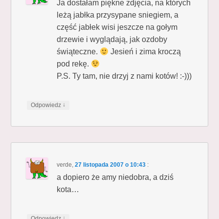
Ja dostałam piękne zdjęcia, na których
leżą jabłka przysypane sniegiem, a
część jabłek wisi jeszcze na gołym
drzewie i wyglądają, jak ozdoby
świąteczne.
Jesień i zima kroczą
pod rekę.
P.S. Ty tam, nie drzyj z nami kotów! :-)))
↓
Odpowiedz
verde
,
27 listopada 2007 o 10:43
:
a dopiero że amy niedobra, a dziś
kota…
↓
Odpowiedz