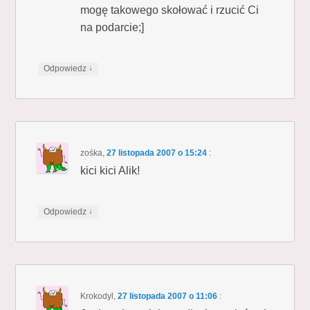
mogę takowego skołować i rzucić Ci
na podarcie;]
↓
Odpowiedz
zośka
,
27 listopada 2007 o 15:24
:
kici kici Alik!
↓
Odpowiedz
Krokodyl
,
27 listopada 2007 o 11:06
: