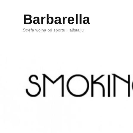
Barbarella
Strefa wolna od sportu i lajfstajlu