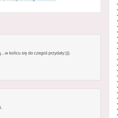
są…w końcu się do czegoś przydały:))).
i.