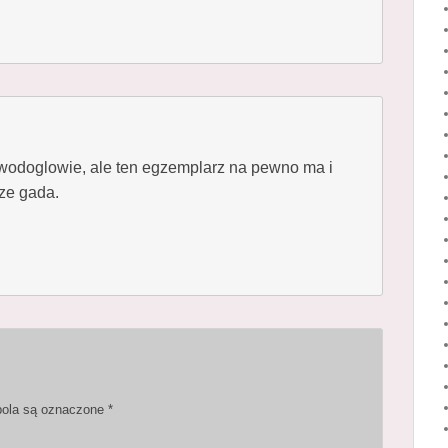
wodoglowie, ale ten egzemplarz na pewno ma i
ze gada.
ola są oznaczone
*