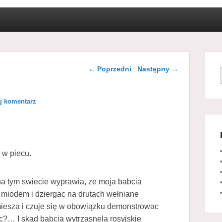
Nawigacja wpisu
←
Poprzedni
Następny
→
j komentarz
i w piecu.
a tym swiecie wyprawia, ze moja babcia
z miodem i dziergac na drutach wełniane
j miesza i czuje się w obowiązku demonstrowac
ic?… I skad babcia wytrzasnela rosyjskie