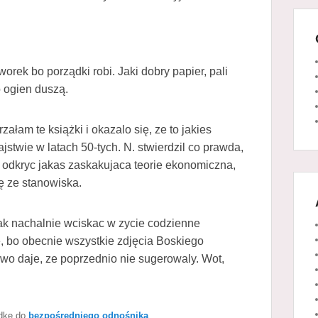
 worek bo porządki robi. Jaki dobry papier, pali
o ogien duszą.
załam te książki i okazalo się, ze to jakies
ajstwie w latach 50-tych. N. stwierdzil co prawda,
odkryc jakas zaskakujaca teorie ekonomiczna,
ię ze stanowiska.
 tak nachalnie wciskac w zycie codzienne
e, bo obecnie wszystkie zdjęcia Boskiego
o daje, ze poprzednio nie sugerowaly. Wot,
adkę do
bezpośredniego odnośnika
.