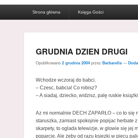
Menu
Strona główna
Księga Gości
główne
GRUDNIA DZIEN DRUGI
Opublikowano
2 grudnia 2004
przez
Barbarella
—
Doda
Wchodze wczoraj do babci.
– Czesc, babcia! Co robisz?
– A siadaj, dziecko, widzisz, palę ruskie książk
Az mi normalnie DECH ZAPARŁO – co to się n
staruszka, zamiast spokojnie popijac herbate 
skarpety, to oglada telewizje, w glowie się je
poparcie. Ale żeby od razu ksiezki w piecu pal