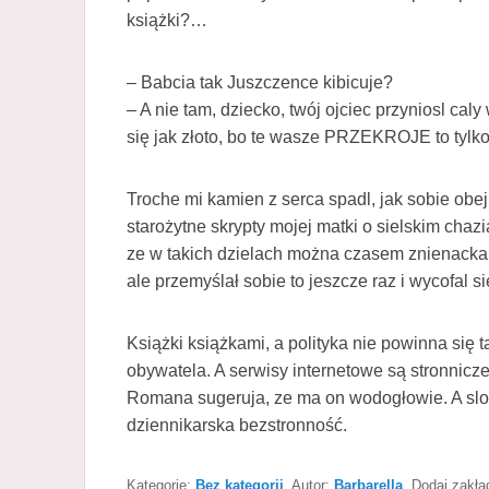
książki?…
– Babcia tak Juszczence kibicuje?
– A nie tam, dziecko, twój ojciec przyniosl caly
się jak złoto, bo te wasze PRZEKROJE to tylk
Troche mi kamien z serca spadl, jak sobie obejr
starożytne skrypty mojej matki o sielskim chazi
ze w takich dzielach można czasem znienacka 
ale przemyślał sobie to jeszcze raz i wycofal s
Książki książkami, a polityka nie powinna się
obywatela. A serwisy internetowe są stronnicz
Romana sugeruja, ze ma on wodogłowie. A slow
dziennikarska bezstronność.
Kategorie:
Bez kategorii
. Autor:
Barbarella
. Dodaj zakł