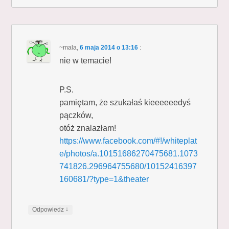
~mala
,
6 maja 2014 o 13:16
:
nie w temacie!
P.S.
pamiętam, że szukałaś kieeeeeedyś
pączków,
otóż znalazłam!
https://www.facebook.com/#!/whiteplat
e/photos/a.10151686270475681.1073
741826.296964755680/10152416397
160681/?type=1&theater
↓
Odpowiedz