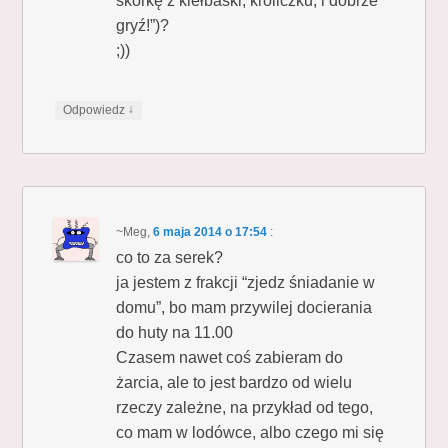
skórkę z kiełbaski, króliczku, i dobrze
gryź!”)?
;))
↓
Odpowiedz
~Meg
,
6 maja 2014 o 17:54
:
co to za serek?
ja jestem z frakcji “zjedz śniadanie w
domu”, bo mam przywilej docierania
do huty na 11.00
Czasem nawet coś zabieram do
żarcia, ale to jest bardzo od wielu
rzeczy zależne, na przykład od tego,
co mam w lodówce, albo czego mi się