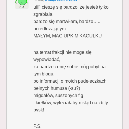
ufff! cieszę się bardzo, że jesteś tylko
zgrabiała!
bardzo się martwiłam, bardzo…..
przedłużającym
MAŁYM, MACIUPKIM KACULKU
na temat frakcji nie mogę się
wypowiadać,
za bardzo cenię sobie mój pobyt na
tym blogu,
po informacji o moich pudełeczkach
pełnych humusa (-su?)
migdałów, suszonych fig
i kiełków, wyleciałabym stąd na zbity
pysk!
P.S.