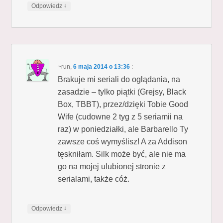
↓
Odpowiedz
~run
,
6 maja 2014 o 13:36
:
Brakuje mi seriali do oglądania, na
zasadzie – tylko piątki (Grejsy, Black
Box, TBBT), przez/dzięki Tobie Good
Wife (cudowne 2 tyg z 5 seriamii na
raz) w poniedziałki, ale Barbarello Ty
zawsze coś wymyślisz! A za Addison
tęskniłam. Silk może być, ale nie ma
go na mojej ulubionej stronie z
serialami, także cóż.
↓
Odpowiedz