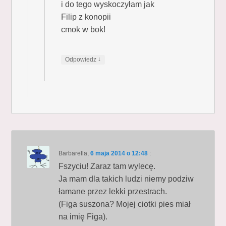
i do tego wyskoczyłam jak
Filip z konopii
cmok w bok!
↓
Odpowiedz
Barbarella
,
6 maja 2014 o 12:48
:
Fszyciu! Zaraz tam wylecę.
Ja mam dla takich ludzi niemy podziw
łamane przez lekki przestrach.
(Figa suszona? Mojej ciotki pies miał
na imię Figa).