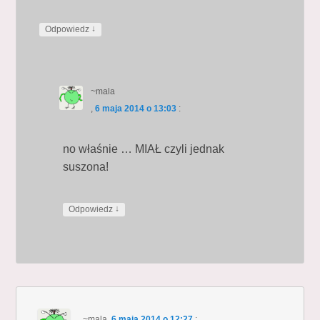
↓
Odpowiedz
~mala
,
6 maja 2014 o 13:03
:
no właśnie … MIAŁ czyli jednak
suszona!
↓
Odpowiedz
~mala
,
6 maja 2014 o 12:27
: