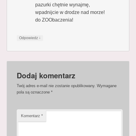
pazurki chętnie wynajmę,
wpadnijcie w drodze nad morze!
do ZOObaczenia!
↓
Odpowiedz
Dodaj komentarz
Twój adres e-mail nie zostanie opublikowany.
Wymagane
pola są oznaczone
*
Komentarz
*