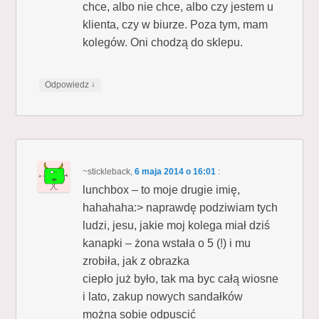
chce, albo nie chce, albo czy jestem u
klienta, czy w biurze. Poza tym, mam
kolegów. Oni chodzą do sklepu.
↓
Odpowiedz
~stickleback
,
6 maja 2014 o 16:01
:
lunchbox – to moje drugie imię,
hahahaha:> naprawdę podziwiam tych
ludzi, jesu, jakie moj kolega miał dziś
kanapki – żona wstała o 5 (!) i mu
zrobiła, jak z obrazka
ciepło już było, tak ma byc całą wiosne
i lato, zakup nowych sandałków
można sobie odpuscić