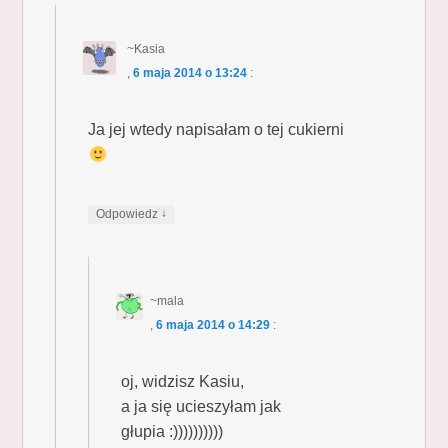
~Kasia
,
6 maja 2014 o 13:24
:
Ja jej wtedy napisałam o tej cukierni
↓
Odpowiedz
~mala
,
6 maja 2014 o 14:29
:
oj, widzisz Kasiu,
a ja się ucieszyłam jak
głupia :))))))))))