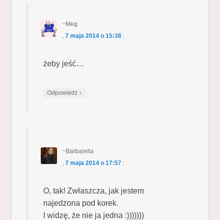
~Meg
,
7 maja 2014 o 15:38
:
żeby jeść…
↓
Odpowiedz
~Barbarella
,
7 maja 2014 o 17:57
:
O, tak! Zwłaszcza, jak jestem
najedzona pod korek.
I widzę, że nie ja jedna :)))))))