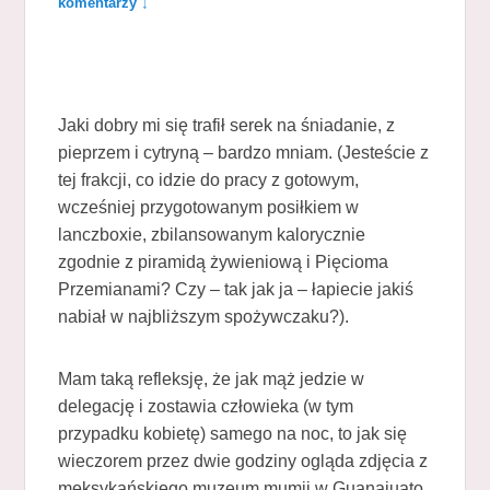
komentarzy ↓
Jaki dobry mi się trafił serek na śniadanie, z
pieprzem i cytryną – bardzo mniam. (Jesteście z
tej frakcji, co idzie do pracy z gotowym,
wcześniej przygotowanym posiłkiem w
lanczboxie, zbilansowanym kalorycznie
zgodnie z piramidą żywieniową i Pięcioma
Przemianami? Czy – tak jak ja – łapiecie jakiś
nabiał w najbliższym spożywczaku?).
Mam taką refleksję, że jak mąż jedzie w
delegację i zostawia człowieka (w tym
przypadku kobietę) samego na noc, to jak się
wieczorem przez dwie godziny ogląda zdjęcia z
meksykańskiego muzeum mumii w Guanajuato,