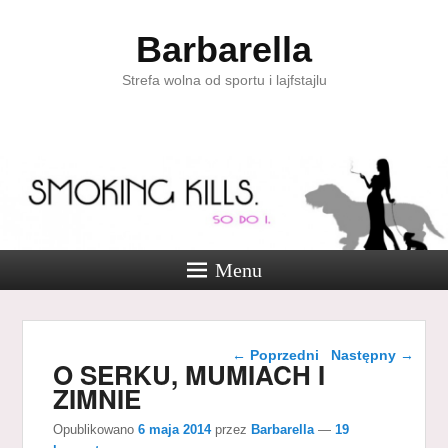
Barbarella
Strefa wolna od sportu i lajfstajlu
Menu
Nawigacja wpisu
←
Poprzedni
Następny
→
O SERKU, MUMIACH I
ZIMNIE
Opublikowano
6 maja 2014
przez
Barbarella
—
19